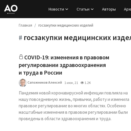
Новости
Статьи
Авторы
Арх
Главная
госзакупки медицинских изделий
Вход
госзакупки медицинских изде
#
Регистрация
Новости
COVID-19: изменения в правовом
регулировании здравоохранения
Статьи
и труда в России
Сапожников Алексей
1 июн, 21
1.2K
Авторы
Пандемия новой коронавирусной инфекции повлияла на
Архив
нашу повседневную жизнь, привычки, работу и изменила
правовое регулирование во многих областях. Особенно
масштабные изменения в правовом регулировании были
База знаний
проведены в области здравоохранения и труда.
Подписка