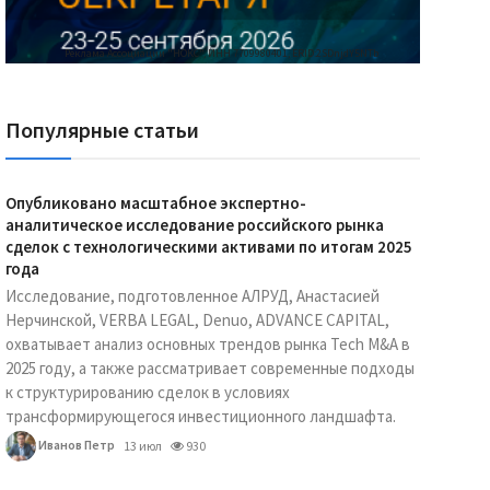
Реклама Ассоциации "НОКС", ИНН 7709980401, ERID:2SDnjdY5NTb
Популярные статьи
Опубликовано масштабное экспертно-
аналитическое исследование российского рынка
сделок с технологическими активами по итогам 2025
года
Исследование, подготовленное АЛРУД, Анастасией
Нерчинской, VERBA LEGAL, Denuo, ADVANCE CAPITAL,
охватывает анализ основных трендов рынка Tech M&A в
2025 году, а также рассматривает современные подходы
к структурированию сделок в условиях
трансформирующегося инвестиционного ландшафта.
Иванов Петр
13 июл
930