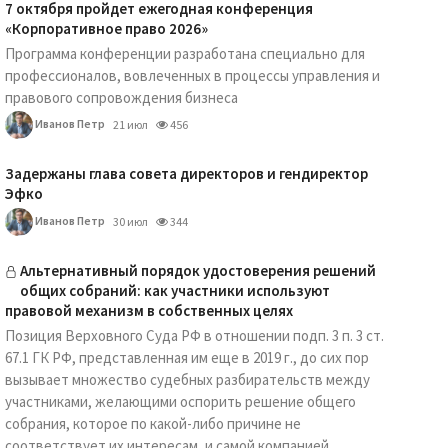
7 октября пройдет ежегодная конференция
«Корпоративное право 2026»
Программа конференции разработана специально для
профессионалов, вовлеченных в процессы управления и
правового сопровождения бизнеса
Иванов Петр
21 июл
456
Задержаны глава совета директоров и гендиректор
Эфко
Иванов Петр
30 июл
344
Альтернативный порядок удостоверения решений
общих собраний: как участники используют
правовой механизм в собственных целях
Позиция Верховного Суда РФ в отношении подп. 3 п. 3 ст.
67.1 ГК РФ, представленная им еще в 2019 г., до сих пор
вызывает множество судебных разбирательств между
участниками, желающими оспорить решение общего
собрания, которое по какой-либо причине не
соответствует их интересам, и самой компанией.