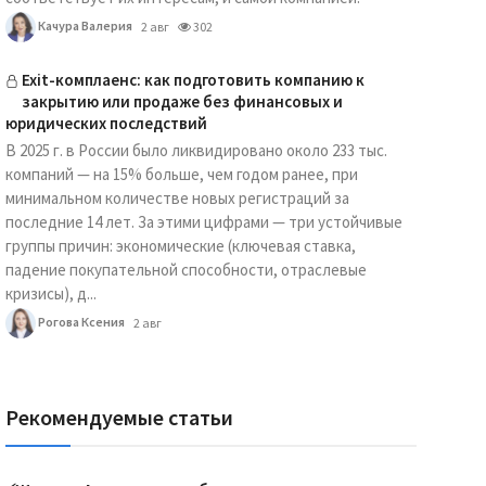
Качура Валерия
2 авг
302
Exit-комплаенс: как подготовить компанию к
закрытию или продаже без финансовых и
юридических последствий
В 2025 г. в России было ликвидировано около 233 тыс.
компаний — на 15% больше, чем годом ранее, при
минимальном количестве новых регистраций за
последние 14 лет. За этими цифрами — три устойчивые
группы причин: экономические (ключевая ставка,
падение покупательной способности, отраслевые
кризисы), д...
Рогова Ксения
2 авг
Рекомендуемые статьи