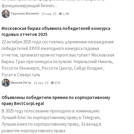
функционирующий бизнес...
Терехин Филипп
25 ноя, 25
1.8K
Московская биржа объявила победителей конкурса
годовых отчетов 2025
22 октября 2025 года состоялась церемония награждения
победителей XXVIII ежегодного конкурса годовых
отчетов, организатором которого выступает Московская
биржа. Гран-при конкурса получили: Норильский Никель,
Россети Ленэнерго, Россети Центр, Сибур Холдинг,
Русал и Северсталь
Иванов Петр
23 окт, 25
678
Объявлены победители премии по корпоративному
праву BestCorpLegal
В 2025 году голосование проходило в номинациях:
Лучший блог по корпоративному праву в Telegram,
Лучшая книга по корпоративному праву, За вклад в
развитие корпоративного права