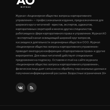
Журнал «Акционерное общество: вопросы корпоративного
управления» — профессиональное издание, предназначенное для
широкого круга читателей - юристов, экспертов, адвокатов,
корпоративных секретарей и многих других специалистов,
работающих в сфере корпоративного права и управления. Журнал АО
- экспертный канал освещающий широкий круг вопросов,
касающихся деятельности акционерных обществ и ООО. Журнал
«Акционерное общество: вопросы корпоративного управления»
проводит ежегодную конференцию «Корпоративное право» и другие
мероприятия. Для новых читателей действует специальное
предложение на подписку. Оставляя e-mail на сайте журнала
«Акционерное общество: вопросы корпоративного управления»,
физическое лицо дает согласие на обработку персональных данных и
получение информационной рассылки. Возрастные ограничения 16+