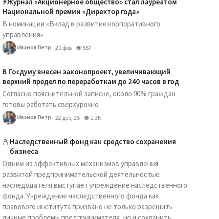
⚡️Журнал «Акционерное общество» стал лауреатом
Национальной премии «Директор года»
В номинации «Вклад в развитие корпоративного
управления»
Иванов Петр
20 фев
557
В Госдуму внесен законопроект, увеличивающий
верхний предел по переработкам до 240 часов в год
Согласно пояснительной записке, около 90% граждан
готовы работать сверхурочно
Иванов Петр
22 дек, 25
1.3K
Наследственный фонд как средство сохранения
бизнеса
Одним из эффективных механизмов управления
развитой предпринимательской деятельностью
наследодателя выступает учреждение наследственного
фонда. Учреждение наследственного фонда как
правового института призвано не только разрешить
личные проблемы предпринимателя, но и сохранить