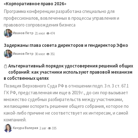
«Корпоративное право 2026»
Программа конференции разработана специально для
профессионалов, вовлеченных в процессы управления и
правового сопровождения бизнеса
Иванов Петр
21 июл
474
Задержаны глава совета директоров и гендиректор Эфко
Иванов Петр
30 июл
351
Альтернативный порядок удостоверения решений общих
собраний: как участники используют правовой механизм
в собственных целях
Позиция Верховного Суда РФ в отношении подп. 3 п. 3 ст. 67.1
ГК РФ, представленная им еще в 2019 г., до сих пор вызывает
множество судебных разбирательств между участниками,
желающими оспорить решение общего собрания, которое по
какой-либо причине не соответствует их интересам, и самой
компанией.
Качура Валерия
2 авг
335