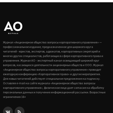
Журнал «Акционерное общество: вопросы корпоративного управления» —
профессиональное издание, предназначенное для широкого круга
читателей - юристов, экспертов, адвокатов, корпоративных секретарей и
многих других специалистов, работающих в сфере корпоративного права и
управления. Журнал АО - экспертный канал освещающий широкий круг
вопросов, касающихся деятельности акционерных обществ и ООО. Журнал
«Акционерное общество: вопросы корпоративного управления» проводит
ежегодную конференцию «Корпоративное право» и другие мероприятия.
Для новых читателей действует специальное предложение на подписку.
Оставляя e-mail на сайте журнала «Акционерное общество: вопросы
корпоративного управления», физическое лицо дает согласие на обработку
персональных данных и получение информационной рассылки. Возрастные
ограничения 16+