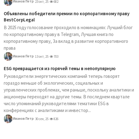
Иванов Петр
23 окт, 25
682
Объявлены победители премии по корпоративному праву
BestCorpLegal
В 2025 году голосование проходило в номинациях: Лучший блог
по корпоративному праву в Telegram, Лучшая книга по
корпоративному праву, За вклад в развитие корпоративного
права
Иванов Петр
13 окт, 25
703
ESG превращается из горячей темы в непопулярную
Руководители энергетических компаний теперь говорят
гораздо меньше об экологических, социальных и
управленческих проблемах, чем раньше, поскольку аналитики и
акционеры переходят на другие темы. В последнем квартале
число упоминаний руководителями тематики ESG в
конференциях с аналитиками и инвестор...
Иванов Петр
30 сен, 25
826