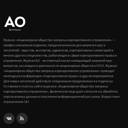
Журнал «Акционерное общество: вопросы корпоративного управления» —
профессиональное издание, предназначенное для широкого круга
читателей - юристов, экспертов, адвокатов, корпоративных секретарей и
многих других специалистов, работающих в сфере корпоративного права и
управления. Журнал АО - экспертный канал освещающий широкий круг
вопросов, касающихся деятельности акционерных обществ и ООО. Журнал
«Акционерное общество: вопросы корпоративного управления» проводит
ежегодную конференцию «Корпоративное право» и другие мероприятия.
Для новых читателей действует специальное предложение на подписку.
Оставляя e-mail на сайте журнала «Акционерное общество: вопросы
корпоративного управления», физическое лицо дает согласие на обработку
персональных данных и получение информационной рассылки. Возрастные
ограничения 16+