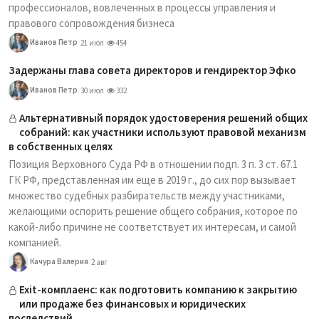
профессионалов, вовлеченных в процессы управления и
правового сопровождения бизнеса
Иванов Петр
21 июл
454
Задержаны глава совета директоров и гендиректор Эфко
Иванов Петр
30 июл
332
Альтернативный порядок удостоверения решений общих
собраний: как участники используют правовой механизм
в собственных целях
Позиция Верховного Суда РФ в отношении подп. 3 п. 3 ст. 67.1
ГК РФ, представленная им еще в 2019 г., до сих пор вызывает
множество судебных разбирательств между участниками,
желающими оспорить решение общего собрания, которое по
какой-либо причине не соответствует их интересам, и самой
компанией.
Качура Валерия
2 авг
Exit-комплаенс: как подготовить компанию к закрытию
или продаже без финансовых и юридических
последствий