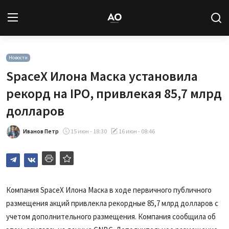
Вход
Регистрация
Новости
SpaceX Илона Маска установила
Новости
рекорд на IPO, привлекая 85,7 млрд
долларов
Статьи
Иванов Петр
15 июн - 18:30
16 июн - 08:46
Авторы
Архив
База знаний
Компания SpaceX Илона Маска в ходе первичного публичного
размещения акций привлекла рекордные 85,7 млрд долларов с
Подписка
учетом дополнительного размещения. Компания сообщила об