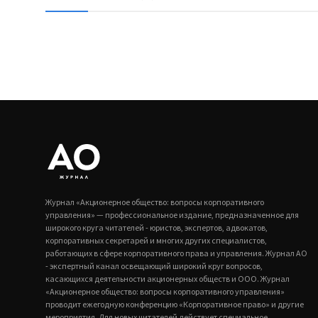
Журнал «Акционерное общество: вопросы корпоративного
управления» — профессиональное издание, предназначенное для
широкого круга читателей - юристов, экспертов, адвокатов,
корпоративных секретарей и многих других специалистов,
работающих в сфере корпоративного права и управления. Журнал АО
- экспертный канал освещающий широкий круг вопросов,
касающихся деятельности акционерных обществ и ООО. Журнал
«Акционерное общество: вопросы корпоративного управления»
проводит ежегодную конференцию «Корпоративное право» и другие
мероприятия. Для новых читателей действует специальное