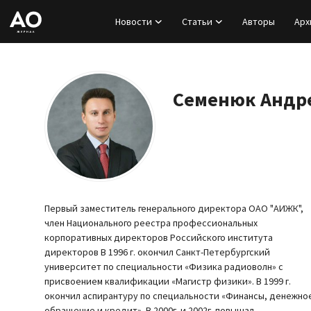
Новости
Статьи
Авторы
Арх
Вход
Регистрация
Семенюк Андр
Новости
Статьи
Авторы
Первый заместитель генерального директора ОАО "АИЖК",
член Национального реестра профессиональных
Архив
корпоративных директоров Российского института
директоров В 1996 г. окончил Санкт-Петербургский
университет по специальности «Физика радиоволн» с
База знаний
присвоением квалификации «Магистр физики». В 1999 г.
окончил аспирантуру по специальности «Финансы, денежно
Подписка
обращение и кредит». В 2000г. и 2002г. повышал