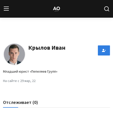
Вход
Регистрация
Новости
Крылов Иван
Статьи
Авторы
Младший юрист «Пепеляев Групп»
Архив
На сайте с 29 мар, 22
База знаний
Отслеживает (0)
Подписка