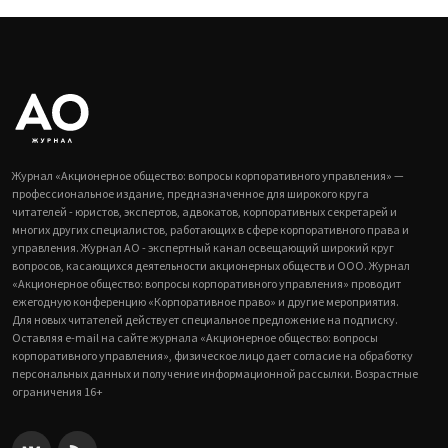
Журнал «Акционерное общество: вопросы корпоративного управления» —
профессиональное издание, предназначенное для широкого круга
читателей - юристов, экспертов, адвокатов, корпоративных секретарей и
многих других специалистов, работающих в сфере корпоративного права и
управления. Журнал АО - экспертный канал освещающий широкий круг
вопросов, касающихся деятельности акционерных обществ и ООО. Журнал
«Акционерное общество: вопросы корпоративного управления» проводит
ежегодную конференцию «Корпоративное право» и другие мероприятия.
Для новых читателей действует специальное предложение на подписку.
Оставляя e-mail на сайте журнала «Акционерное общество: вопросы
корпоративного управления», физическое лицо дает согласие на обработку
персональных данных и получение информационной рассылки. Возрастные
ограничения 16+