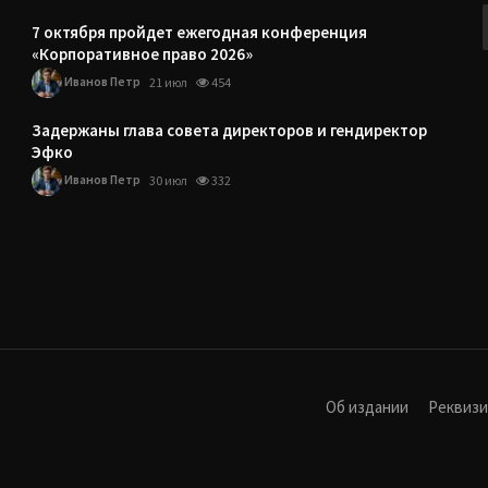
7 октября пройдет ежегодная конференция
«Корпоративное право 2026»
Иванов Петр
21 июл
454
Задержаны глава совета директоров и гендиректор
Эфко
Иванов Петр
30 июл
332
Об издании
Реквиз