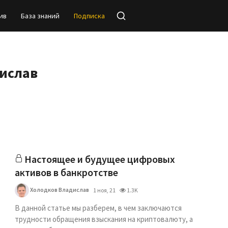
ив
База знаний
Подписка
ислав
Настоящее и будущее цифровых
активов в банкротстве
Холодков Владислав
1 ноя, 21
1.3K
В данной статье мы разберем, в чем заключаются
трудности обращения взыскания на криптовалюту, а