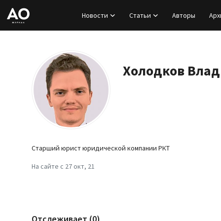
Новости
Статьи
Авторы
Арх
Вход
Регистрация
Холодков Влад
Новости
Статьи
Авторы
Старший юрист юридической компании РКТ
Архив
На сайте с 27 окт, 21
База знаний
Подписка
Отслеживает (0)