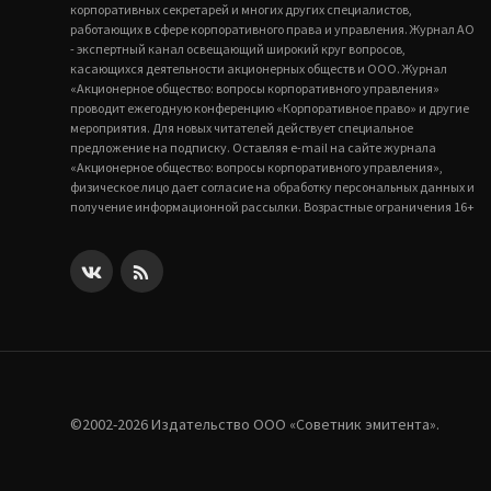
корпоративных секретарей и многих других специалистов,
работающих в сфере корпоративного права и управления. Журнал АО
- экспертный канал освещающий широкий круг вопросов,
касающихся деятельности акционерных обществ и ООО. Журнал
«Акционерное общество: вопросы корпоративного управления»
проводит ежегодную конференцию «Корпоративное право» и другие
мероприятия. Для новых читателей действует специальное
предложение на подписку. Оставляя e-mail на сайте журнала
«Акционерное общество: вопросы корпоративного управления»,
физическое лицо дает согласие на обработку персональных данных и
получение информационной рассылки. Возрастные ограничения 16+
©2002-2026 Издательство ООО «‎Советник эмитента».