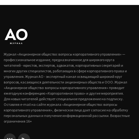
Журнал «Акционерное общество: вопросы корпоративного управления» —
профессиональное издание, предназначенное для широкого круга
читателей - юристов, экспертов, адвокатов, корпоративных секретарей и
многих других специалистов, работающих в сфере корпоративного права и
управления. Журнал АО - экспертный канал освещающий широкий круг
вопросов, касающихся деятельности акционерных обществ и ООО. Журнал
«Акционерное общество: вопросы корпоративного управления» проводит
ежегодную конференцию «Корпоративное право» и другие мероприятия.
Для новых читателей действует специальное предложение на подписку.
Оставляя e-mail на сайте журнала «Акционерное общество: вопросы
корпоративного управления», физическое лицо дает согласие на обработку
персональных данных и получение информационной рассылки. Возрастные
ограничения 16+