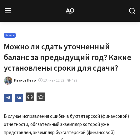
Вход
Регистрация
Разное
Можно ли сдать уточненный
Новости
баланс за предыдущий год? Какие
установлены сроки для сдачи?
Статьи
Иванов Петр
13 янв - 12:32
499
Авторы
Архив
База знаний
В случае исправления ошибки в бухгалтерской (финансовой)
отчетности, обязательный экземпляр которой уже
Подписка
представлен, экземпляр бухгалтерской (финансовой)