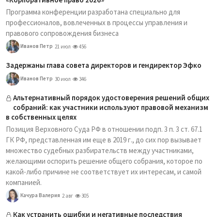
Программа конференции разработана специально для
профессионалов, вовлеченных в процессы управления и
правового сопровождения бизнеса
Иванов Петр
21 июл
456
Задержаны глава совета директоров и гендиректор Эфко
Иванов Петр
30 июл
346
Альтернативный порядок удостоверения решений общих
собраний: как участники используют правовой механизм
в собственных целях
Позиция Верховного Суда РФ в отношении подп. 3 п. 3 ст. 67.1
ГК РФ, представленная им еще в 2019 г., до сих пор вызывает
множество судебных разбирательств между участниками,
желающими оспорить решение общего собрания, которое по
какой-либо причине не соответствует их интересам, и самой
компанией.
Качура Валерия
2 авг
305
Как устранить ошибки и негативные последствия