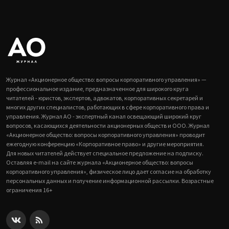
Журнал «Акционерное общество: вопросы корпоративного управления» —
профессиональное издание, предназначенное для широкого круга
читателей - юристов, экспертов, адвокатов, корпоративных секретарей и
многих других специалистов, работающих в сфере корпоративного права и
управления. Журнал АО - экспертный канал освещающий широкий круг
вопросов, касающихся деятельности акционерных обществ и ООО. Журнал
«Акционерное общество: вопросы корпоративного управления» проводит
ежегодную конференцию «Корпоративное право» и другие мероприятия.
Для новых читателей действует специальное предложение на подписку.
Оставляя e-mail на сайте журнала «Акционерное общество: вопросы
корпоративного управления», физическое лицо дает согласие на обработку
персональных данных и получение информационной рассылки. Возрастные
ограничения 16+