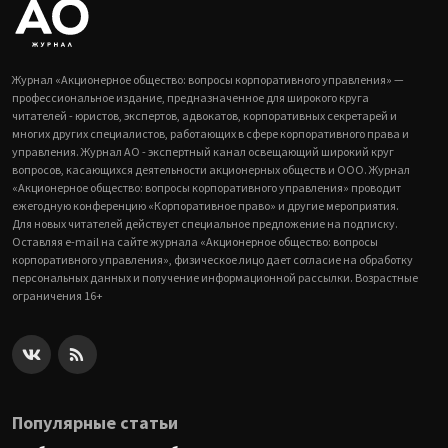
Журнал «Акционерное общество: вопросы корпоративного управления» —
профессиональное издание, предназначенное для широкого круга
читателей - юристов, экспертов, адвокатов, корпоративных секретарей и
многих других специалистов, работающих в сфере корпоративного права и
управления. Журнал АО - экспертный канал освещающий широкий круг
вопросов, касающихся деятельности акционерных обществ и ООО. Журнал
«Акционерное общество: вопросы корпоративного управления» проводит
ежегодную конференцию «Корпоративное право» и другие мероприятия.
Для новых читателей действует специальное предложение на подписку.
Оставляя e-mail на сайте журнала «Акционерное общество: вопросы
корпоративного управления», физическое лицо дает согласие на обработку
персональных данных и получение информационной рассылки. Возрастные
ограничения 16+
Популярные статьи