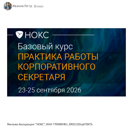
Иванов Петр
30 июл
Реклама Ассоциации "НОКС", ИНН 7709980401, ERID:2SDnjdY5NTb