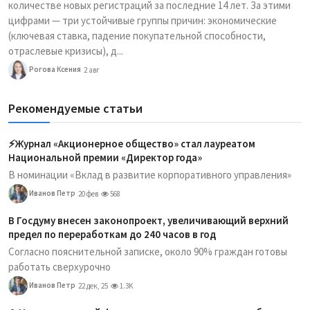
количестве новых регистраций за последние 14 лет. За этими
цифрами — три устойчивые группы причин: экономические
(ключевая ставка, падение покупательной способности,
отраслевые кризисы), д...
Рогова Ксения
2 авг
Рекомендуемые статьи
⚡️Журнал «Акционерное общество» стал лауреатом
Национальной премии «Директор года»
В номинации «Вклад в развитие корпоративного управления»
Иванов Петр
20 фев
568
В Госдуму внесен законопроект, увеличивающий верхний
предел по переработкам до 240 часов в год
Согласно пояснительной записке, около 90% граждан готовы
работать сверхурочно
Иванов Петр
22 дек, 25
1.3K