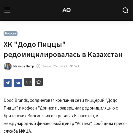
Вход
Регистрация
Новости
ХК "Додо Пиццы"
Новости
редомицилировалась в Казахстан
Статьи
Иванов Петр
16 июн, 25 - 14:21
571
Авторы
Архив
Dodo Brands, холдинговая компания сети пиццерий "Додо
Пицца" и кофеен "Дринкит", завершила редомициляцию с
База знаний
Британских Виргинских островов в Казахстан, в
Подписка
международный финансовый центр "Астана", сообщила пресс-
служба МФЦА.