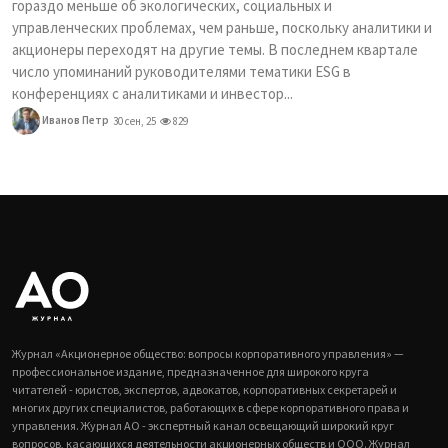
гораздо меньше об экологических, социальных и
управленческих проблемах, чем раньше, поскольку аналитики и
акционеры переходят на другие темы. В последнем квартале
число упоминаний руководителями тематики ESG в
конференциях с аналитиками и инвестор...
Иванов Петр
30 сен, 25
829
Журнал «Акционерное общество: вопросы корпоративного управления» —
профессиональное издание, предназначенное для широкого круга
читателей - юристов, экспертов, адвокатов, корпоративных секретарей и
многих других специалистов, работающих в сфере корпоративного права и
управления. Журнал АО - экспертный канал освещающий широкий круг
вопросов, касающихся деятельности акционерных обществ и ООО. Журнал