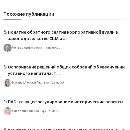
Похожие публикации
Понятие обратного снятия корпоративной вуали в
законодательстве США и ...
Четвериков Максим
1 янв
925
Оспаривание решений общих собраний об увеличении
уставного капитала: т...
Мусина (Лисина) Ан...
1 дек, 25
966
ПАО: текущее регулирование и исторические аспекты
Светлана Галкина
1 дек, 25
658
Как правильно реагировать при утечке персональных