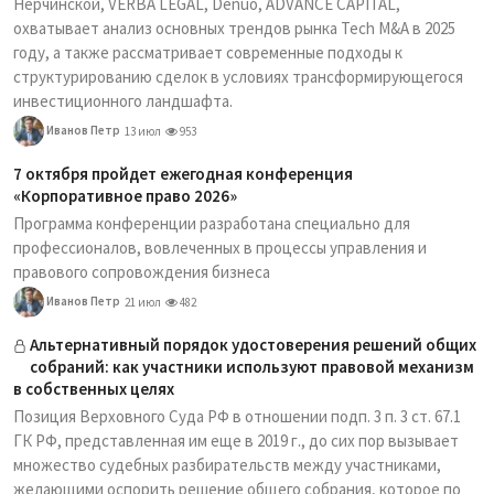
Нерчинской, VERBA LEGAL, Denuo, ADVANCE CAPITAL,
охватывает анализ основных трендов рынка Tech M&A в 2025
году, а также рассматривает современные подходы к
структурированию сделок в условиях трансформирующегося
инвестиционного ландшафта.
Иванов Петр
13 июл
953
7 октября пройдет ежегодная конференция
«Корпоративное право 2026»
Программа конференции разработана специально для
профессионалов, вовлеченных в процессы управления и
правового сопровождения бизнеса
Иванов Петр
21 июл
482
Альтернативный порядок удостоверения решений общих
собраний: как участники используют правовой механизм
в собственных целях
Позиция Верховного Суда РФ в отношении подп. 3 п. 3 ст. 67.1
ГК РФ, представленная им еще в 2019 г., до сих пор вызывает
множество судебных разбирательств между участниками,
желающими оспорить решение общего собрания, которое по