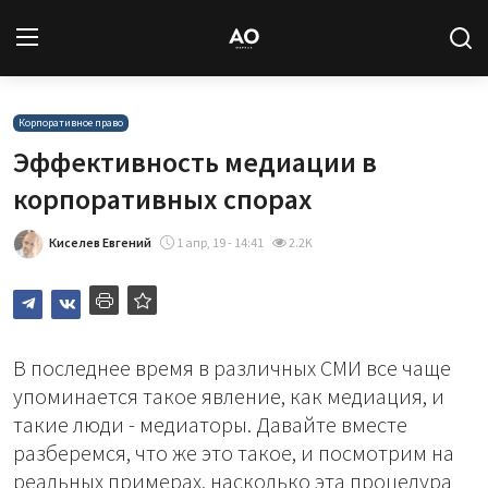
Вход
Регистрация
Корпоративное право
Эффективность медиации в
Новости
корпоративных спорах
Статьи
Киселев Евгений
1 апр, 19 - 14:41
2.2K
Авторы
Архив
В последнее время в различных СМИ все чаще
упоминается такое явление, как медиация, и
База знаний
такие люди - медиаторы. Давайте вместе
разберемся, что же это такое, и посмотрим на
Подписка
реальных примерах, насколько эта процедура