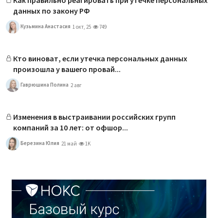
данных по закону РФ
Кузьмина Анастасия
1 окт, 25
749
Кто виноват, если утечка персональных данных
произошла у вашего провай...
Гаврюшина Полина
2 авг
Изменения в выстраивании российских групп
компаний за 10 лет: от офшор...
Березина Юлия
21 май
1K