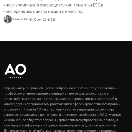
число упоминаний руководителями тематики ESG в
конференциях с аналитиками и инвестор...
Иванов Петр
30 сен, 25
829
Журнал «Акционерное общество: вопросы корпоративного управления» —
профессиональное издание, предназначенное для широкого круга
читателей - юристов, экспертов, адвокатов, корпоративных секретарей и
многих других специалистов, работающих в сфере корпоративного права и
управления. Журнал АО - экспертный канал освещающий широкий круг
вопросов, касающихся деятельности акционерных обществ и ООО. Журнал
«Акционерное общество: вопросы корпоративного управления» проводит
ежегодную конференцию «Корпоративное право» и другие мероприятия.
Для новых читателей действует специальное предложение на подписку.