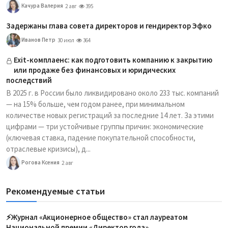
Качура Валерия
2 авг
395
Задержаны глава совета директоров и гендиректор Эфко
Иванов Петр
30 июл
364
Exit-комплаенс: как подготовить компанию к закрытию
или продаже без финансовых и юридических
последствий
В 2025 г. в России было ликвидировано около 233 тыс. компаний
— на 15% больше, чем годом ранее, при минимальном
количестве новых регистраций за последние 14 лет. За этими
цифрами — три устойчивые группы причин: экономические
(ключевая ставка, падение покупательной способности,
отраслевые кризисы), д...
Рогова Ксения
2 авг
Рекомендуемые статьи
⚡️Журнал «Акционерное общество» стал лауреатом
Национальной премии «Директор года»