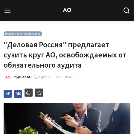
Вход
Регистрация
Новости законодательства
"Деловая Россия" предлагает
Новости
сузить круг АО, освобождаемых от
обязательного аудита
Статьи
Журнал АО
1 дек, 21 - 14:46
879
Авторы
Архив
База знаний
Подписка