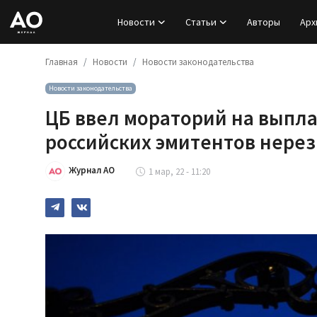
Новости
Статьи
Авторы
Арх
Главная
Новости
Новости законодательства
Вход
Новости законодательства
Регистрация
ЦБ ввел мораторий на выпл
Новости
российских эмитентов нере
Статьи
Журнал АО
1 мар, 22 - 11:20
Авторы
Архив
База знаний
Подписка