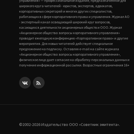
управления» — профессиональное издание, предназначенное для
широкого круга читателей - юристов, экспертов, адвокатов,
корпоративных секретарей и многих других специалистов,
работающих в сфере корпоративного права и управления. Журнал АО
- экспертный канал освещающий широкий круг вопросов,
касающихся деятельности акционерных обществ и ООО. Журнал
«Акционерное общество: вопросы корпоративного управления»
проводит ежегодную конференцию «Корпоративное право» и другие
мероприятия. Для новых читателей действует специальное
предложение на подписку. Оставляя e-mail на сайте журнала
«Акционерное общество: вопросы корпоративного управления»,
физическое лицо дает согласие на обработку персональных данных и
получение информационной рассылки. Возрастные ограничения 16+
©2002-2026 Издательство ООО «‎Советник эмитента».