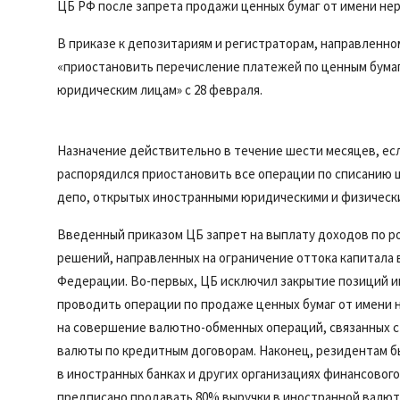
ЦБ РФ после запрета продажи ценных бумаг от имени не
В приказе к депозитариям и регистраторам, направленн
«приостановить перечисление платежей по ценным бума
юридическим лицам» с 28 февраля.
Назначение действительно в течение шести месяцев, ес
распорядился приостановить все операции по списанию ц
депо, открытых иностранными юридическими и физическ
Введенный приказом ЦБ запрет на выплату доходов по р
решений, направленных на ограничение оттока капитала
Федерации. Во-первых, ЦБ исключил закрытие позиций 
проводить операции по продаже ценных бумаг от имени 
на совершение валютно-обменных операций, связанных 
валюты по кредитным договорам. Наконец, резидентам б
в иностранных банках и других организациях финансовог
предписано продавать 80% выручки в иностранной валют