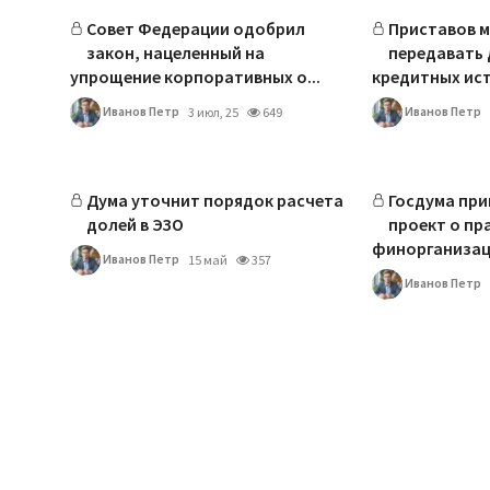
Совет Федерации одобрил
Приставов м
закон, нацеленный на
передавать 
упрощение корпоративных о...
кредитных ис
Иванов Петр
Иванов Петр
3 июл, 25
649
Дума уточнит порядок расчета
Госдума прин
долей в ЭЗО
проект о пр
финорганизаци
Иванов Петр
15 май
357
Иванов Петр