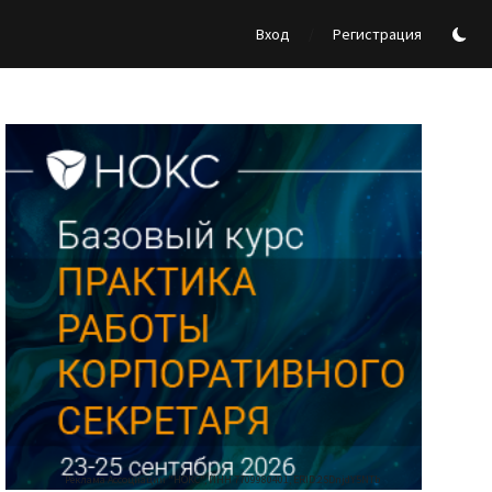
/
Вход
Регистрация
Реклама Ассоциации "НОКС", ИНН 7709980401, ERID:2SDnjdY5NTb