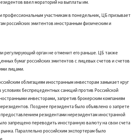
резидентов ввел мораторий на выплаты им.
ом профессиональным участникам в понедельник, ЦБ призывает
гам российских эмитентов иностранным физическим и
ли регулирующий орган не отменит его раньше. ЦБ также
енных бумаг российских эмитентов с лицевых счетов и счетов
ими лицами.
оссийским облигациям иностранным инвесторам замыкает круг
 в условиях беспрецедентных санкций против Российской
иностранными инвесторами, запретив брокерским компаниям
нерезидентов. Позднее президента было объявлено о запрете
с предоставлением резидентами нерезидентам иностранной
ыло запрещено переводить иностранную валюту на свои счета
о рынка. Параллельно российским экспортерам было
е.