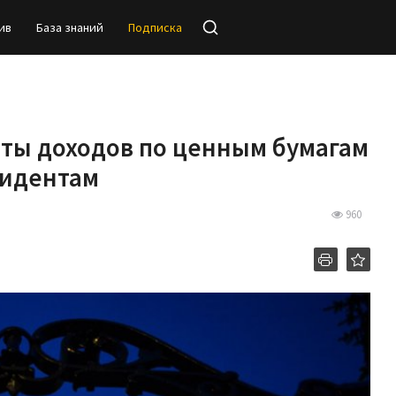
ив
База знаний
Подписка
аты доходов по ценным бумагам
зидентам
960