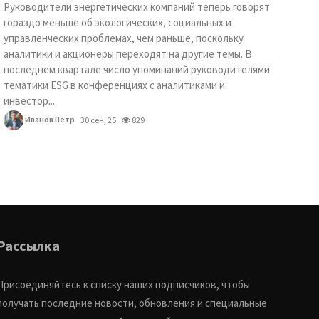
Руководители энергетических компаний теперь говорят
гораздо меньше об экологических, социальных и
управленческих проблемах, чем раньше, поскольку
аналитики и акционеры переходят на другие темы. В
последнем квартале число упоминаний руководителями
тематики ESG в конференциях с аналитиками и
инвестор...
Иванов Петр
30 сен, 25
829
Рассылка
Присоединяйтесь к списку наших подписчиков, чтобы
получать последние новости, обновления и специальные