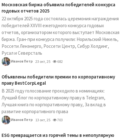
Московская биржа объявила победителей конкурса
годовых отчетов 2025
22 октября 2025 года состоялась церемония награждения
победителей XXVIII ежегодного конкурса годовых
отчетов, организатором которого выступает Московская
биржа. Гран-при конкурса получили: Норильский Никель,
Россети Ленэнерго, Россети Центр, Сибур Холдинг,
Русал и Северсталь
Иванов Петр
23 окт, 25
682
Объявлены победители премии по корпоративному
праву BestCorpLegal
В 2025 году голосование проходило в номинациях:
Лучший блог по корпоративному праву в Telegram,
Лучшая книга по корпоративному праву, За вклад в
развитие корпоративного права
Иванов Петр
13 окт, 25
703
ESG превращается из горячей темы в непопулярную