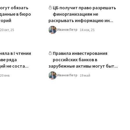
огут обязать
ЦБ получит право разрешать
данные в бюро
финорганизациям не
торий
раскрывать информацию ин...
Иванов Петр
20 окт, 25
14 ноя, 25
яла в I чтении
Правила инвестирования
аве ряда
российских банков в
й не соста...
зарубежные активы могут быт...
Иванов Петр
20 янв
19 май