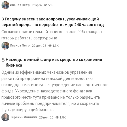
Иванов Петр
20 фев
566
В Госдуму внесен законопроект, увеличивающий
верхний предел по переработкам до 240 часов в год
Согласно пояснительной записке, около 90% граждан
готовы работать сверхурочно
Иванов Петр
22 дек, 25
1.3K
Наследственный фонд как средство сохранения
бизнеса
Одним из эффективных механизмов управления
развитой предпринимательской деятельностью
наследодателя выступает учреждение наследственного
фонда. Учреждение наследственного фонда как
правового института призвано не только разрешить
личные проблемы предпринимателя, но и сохранить
функционирующий бизнес...
Терехин Филипп
25 ноя, 25
1.8K