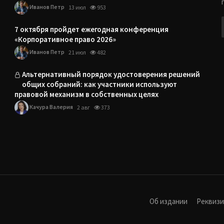
Иванов Петр
13 июл
953
7 октября пройдет ежегодная конференция
«Корпоративное право 2026»
Иванов Петр
21 июл
482
Альтернативный порядок удостоверения решений
общих собраний: как участники используют
правовой механизм в собственных целях
Качура Валерия
2 авг
373
Об издании
Реквиз