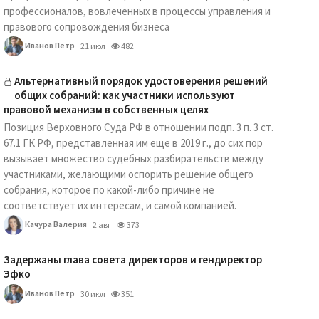
профессионалов, вовлеченных в процессы управления и
правового сопровождения бизнеса
Иванов Петр
21 июл
482
Альтернативный порядок удостоверения решений
общих собраний: как участники используют
правовой механизм в собственных целях
Позиция Верховного Суда РФ в отношении подп. 3 п. 3 ст.
67.1 ГК РФ, представленная им еще в 2019 г., до сих пор
вызывает множество судебных разбирательств между
участниками, желающими оспорить решение общего
собрания, которое по какой-либо причине не
соответствует их интересам, и самой компанией.
Качура Валерия
2 авг
373
Задержаны глава совета директоров и гендиректор
Эфко
Иванов Петр
30 июл
351