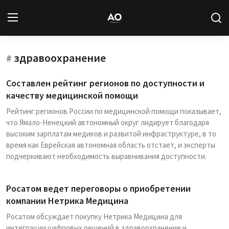
здравоохранение
Вход
Регистрация
#
Составлен рейтинг регионов по доступности и
Новости
качеству медицинской помощи
Рейтинг регионов России по медицинской помощи показывает,
Статьи
что Ямало-Ненецкий автономный округ лидирует благодаря
высоким зарплатам медиков и развитой инфраструктуре, в то
Авторы
время как Еврейская автономная область отстает, и эксперты
подчеркивают необходимость выравнивания доступности.
Архив
База знаний
Росатом ведет переговоры о приобретении
компании Нетрика Медицина
Подписка
Росатом обсуждает покупку Нетрика Медицина для
интеграции цифровых решений в здравоохранение и