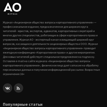
Журнал «Акционерное общество: вопросы корпоративного управления» —
профессиональное издание, предназначенное для широкого круга
читателей - юристов, экспертов, адвокатов, корпоративных секретарей и
многих других специалистов, работающих в сфере корпоративного права и
управления. Журнал АО - экспертный канал освещающий широкий круг
вопросов, касающихся деятельности акционерных обществ и ООО. Журнал
«Акционерное общество: вопросы корпоративного управления» проводит
ежегодную конференцию «Корпоративное право» и другие мероприятия.
Для новых читателей действует специальное предложение на подписку.
Оставляя e-mail на сайте журнала «Акционерное общество: вопросы
корпоративного управления», физическое лицо дает согласие на обработку
персональных данных и получение информационной рассылки. Возрастные
ограничения 16+
Популярные статьи