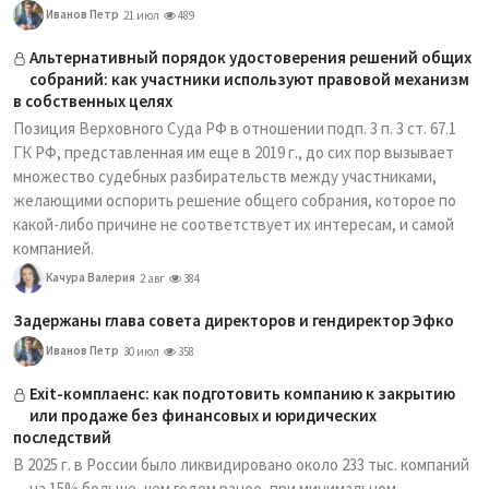
Иванов Петр
21 июл
489
Альтернативный порядок удостоверения решений общих
собраний: как участники используют правовой механизм
в собственных целях
Позиция Верховного Суда РФ в отношении подп. 3 п. 3 ст. 67.1
ГК РФ, представленная им еще в 2019 г., до сих пор вызывает
множество судебных разбирательств между участниками,
желающими оспорить решение общего собрания, которое по
какой-либо причине не соответствует их интересам, и самой
компанией.
Качура Валерия
2 авг
384
Задержаны глава совета директоров и гендиректор Эфко
Иванов Петр
30 июл
358
Exit-комплаенс: как подготовить компанию к закрытию
или продаже без финансовых и юридических
последствий
В 2025 г. в России было ликвидировано около 233 тыс. компаний
— на 15% больше, чем годом ранее, при минимальном