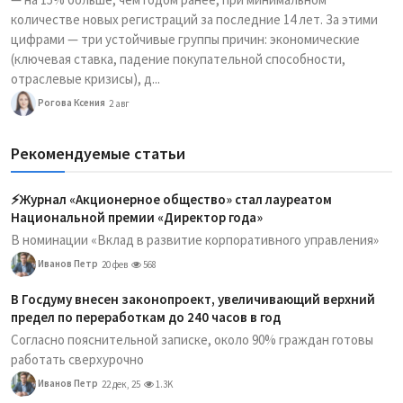
количестве новых регистраций за последние 14 лет. За этими
цифрами — три устойчивые группы причин: экономические
(ключевая ставка, падение покупательной способности,
отраслевые кризисы), д...
Рогова Ксения
2 авг
Рекомендуемые статьи
⚡️Журнал «Акционерное общество» стал лауреатом
Национальной премии «Директор года»
В номинации «Вклад в развитие корпоративного управления»
Иванов Петр
20 фев
568
В Госдуму внесен законопроект, увеличивающий верхний
предел по переработкам до 240 часов в год
Согласно пояснительной записке, около 90% граждан готовы
работать сверхурочно
Иванов Петр
22 дек, 25
1.3K