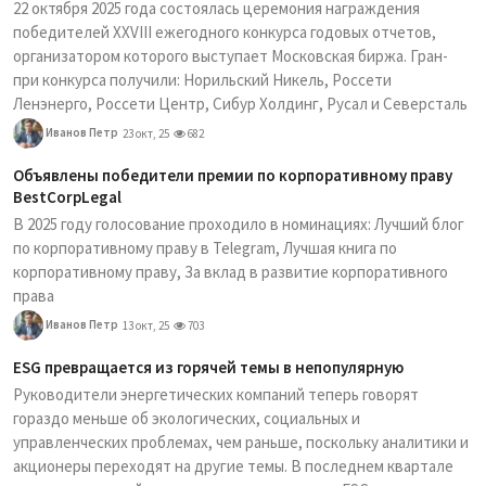
22 октября 2025 года состоялась церемония награждения
победителей XXVIII ежегодного конкурса годовых отчетов,
организатором которого выступает Московская биржа. Гран-
при конкурса получили: Норильский Никель, Россети
Ленэнерго, Россети Центр, Сибур Холдинг, Русал и Северсталь
Иванов Петр
23 окт, 25
682
Объявлены победители премии по корпоративному праву
BestCorpLegal
В 2025 году голосование проходило в номинациях: Лучший блог
по корпоративному праву в Telegram, Лучшая книга по
корпоративному праву, За вклад в развитие корпоративного
права
Иванов Петр
13 окт, 25
703
ESG превращается из горячей темы в непопулярную
Руководители энергетических компаний теперь говорят
гораздо меньше об экологических, социальных и
управленческих проблемах, чем раньше, поскольку аналитики и
акционеры переходят на другие темы. В последнем квартале