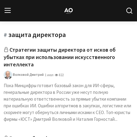
защита директора
Вход
Регистрация
#
Стратегии защиты директора от исков об
Новости
убытках при использовании искусственного
интеллекта
Статьи
Волковой Дмитрий
1 июл
822
Авторы
Пока Минцифры готовит базовый закон для ИИ-сферы,
генеральные директора в России уже несут полную
Архив
материальную ответственность за прямые убытки компании
при ошибках ИИ. Ошибки алгоритмов в закупках, логистике или
База знаний
скоринге могут обернуться личными исками к CEO. Топ-юристы
фирмы «ЮСТ» Дмитрий Волковой и Наталия Горностай...
Подписка