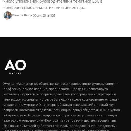
число упоминаний руководителями тематики ESG в
конференциях с аналитиками и инвестор...
Иванов Петр
30 сен, 25
826
Журнал «Акционерное общество: вопросы корпоративного управления» —
профессиональное издание, предназначенное для широкого круга
читателей - юристов, экспертов, адвокатов, корпоративных секретарей и
многих других специалистов, работающих в сфере корпоративного права и
управления. Журнал АО - экспертный канал освещающий широкий круг
вопросов, касающихся деятельности акционерных обществ и ООО. Журнал
«Акционерное общество: вопросы корпоративного управления» проводит
ежегодную конференцию «Корпоративное право» и другие мероприятия.
Для новых читателей действует специальное предложение на подписку.
Оставляя e-mail на сайте журнала «Акционерное общество: вопросы