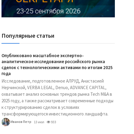
Реклама Ассоциации "НОКС", ИНН 7709980401, ERID:2SDnjdY5NTb
Популярные статьи
Опубликовано масштабное экспертно-
аналитическое исследование российского рынка
сделок с технологическими активами по итогам 2025
года
Исследование, подготовленное АЛРУД, Анастасией
Нерчинской, VERBA LEGAL, Denuo, ADVANCE CAPITAL,
охватывает анализ основных трендов рынка Tech M&A в
2025 году, а также рассматривает современные подходы
к структурированию сделок в условиях
трансформирующегося инвестиционного ландшафта.
Иванов Петр
13 июл
933