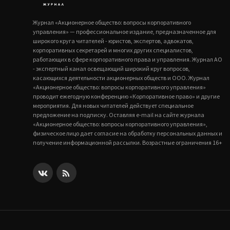
Журнал «Акционерное общество: вопросы корпоративного
управления» — профессиональное издание, предназначенное для
широкого круга читателей - юристов, экспертов, адвокатов,
корпоративных секретарей и многих других специалистов,
работающих в сфере корпоративного права и управления. Журнал АО
- экспертный канал освещающий широкий круг вопросов,
касающихся деятельности акционерных обществ и ООО. Журнал
«Акционерное общество: вопросы корпоративного управления»
проводит ежегодную конференцию «Корпоративное право» и другие
мероприятия. Для новых читателей действует специальное
предложение на подписку. Оставляя e-mail на сайте журнала
«Акционерное общество: вопросы корпоративного управления»,
физическое лицо дает согласие на обработку персональных данных и
получение информационной рассылки. Возрастные ограничения 16+