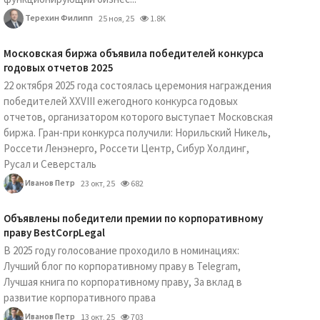
Терехин Филипп
25 ноя, 25
1.8K
Московская биржа объявила победителей конкурса
годовых отчетов 2025
22 октября 2025 года состоялась церемония награждения
победителей XXVIII ежегодного конкурса годовых
отчетов, организатором которого выступает Московская
биржа. Гран-при конкурса получили: Норильский Никель,
Россети Ленэнерго, Россети Центр, Сибур Холдинг,
Русал и Северсталь
Иванов Петр
23 окт, 25
682
Объявлены победители премии по корпоративному
праву BestCorpLegal
В 2025 году голосование проходило в номинациях:
Лучший блог по корпоративному праву в Telegram,
Лучшая книга по корпоративному праву, За вклад в
развитие корпоративного права
Иванов Петр
13 окт, 25
703