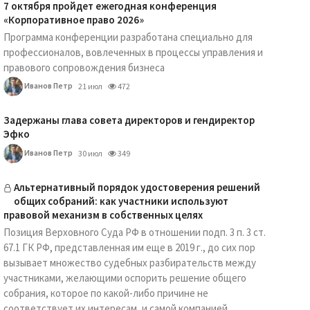
7 октября пройдет ежегодная конференция
«Корпоративное право 2026»
Программа конференции разработана специально для
профессионалов, вовлеченных в процессы управления и
правового сопровождения бизнеса
Иванов Петр
21 июл
472
Задержаны глава совета директоров и гендиректор
Эфко
Иванов Петр
30 июл
349
Альтернативный порядок удостоверения решений
общих собраний: как участники используют
правовой механизм в собственных целях
Позиция Верховного Суда РФ в отношении подп. 3 п. 3 ст.
67.1 ГК РФ, представленная им еще в 2019 г., до сих пор
вызывает множество судебных разбирательств между
участниками, желающими оспорить решение общего
собрания, которое по какой-либо причине не
соответствует их интересам, и самой компанией.