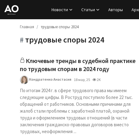
Новости
Статьи
Авторы
Арх
Главная
трудовые споры 2024
Вход
трудовые споры 2024
#
Регистрация
Новости
Ключевые тренды в судебной практике
по трудовым спорам в 2024 году
Статьи
Кондратенко Анастасия
18 мар, 25
2K
Авторы
По итогам 2024 г. в сфере трудового права мы имеем
следующие цифры. В Роструд поступило более 22 тыс.
обращений от работников. Основными причинами для
Архив
жалоб стали проблемы с заработной платой, охраной
труда и оформлением трудовых отношений (в части
База знаний
заключения гражданско-правовых договоров вместо
трудовых, неоформления ...
Подписка