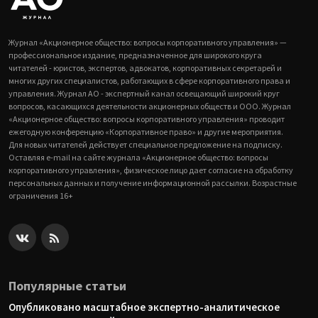
Журнал «Акционерное общество: вопросы корпоративного управления» —
профессиональное издание, предназначенное для широкого круга
читателей - юристов, экспертов, адвокатов, корпоративных секретарей и
многих других специалистов, работающих в сфере корпоративного права и
управления. Журнал АО - экспертный канал освещающий широкий круг
вопросов, касающихся деятельности акционерных обществ и ООО. Журнал
«Акционерное общество: вопросы корпоративного управления» проводит
ежегодную конференцию «Корпоративное право» и другие мероприятия.
Для новых читателей действует специальное предложение на подписку.
Оставляя e-mail на сайте журнала «Акционерное общество: вопросы
корпоративного управления», физическое лицо дает согласие на обработку
персональных данных и получение информационной рассылки. Возрастные
ограничения 16+
Популярные статьи
Опубликовано масштабное экспертно-аналитическое