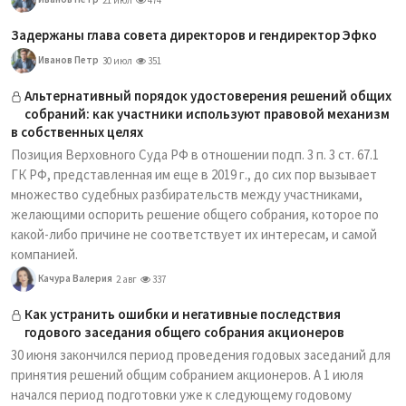
21 июл
474
Задержаны глава совета директоров и гендиректор Эфко
Иванов Петр
30 июл
351
Альтернативный порядок удостоверения решений общих
собраний: как участники используют правовой механизм
в собственных целях
Позиция Верховного Суда РФ в отношении подп. 3 п. 3 ст. 67.1
ГК РФ, представленная им еще в 2019 г., до сих пор вызывает
множество судебных разбирательств между участниками,
желающими оспорить решение общего собрания, которое по
какой-либо причине не соответствует их интересам, и самой
компанией.
Качура Валерия
2 авг
337
Как устранить ошибки и негативные последствия
годового заседания общего собрания акционеров
30 июня закончился период проведения годовых заседаний для
принятия решений общим собранием акционеров. А 1 июля
начался период подготовки уже к следующему годовому