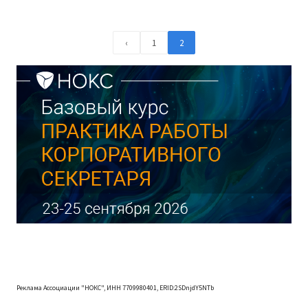
‹
1
2
Реклама Ассоциации "НОКС", ИНН 7709980401, ERID:2SDnjdY5NTb