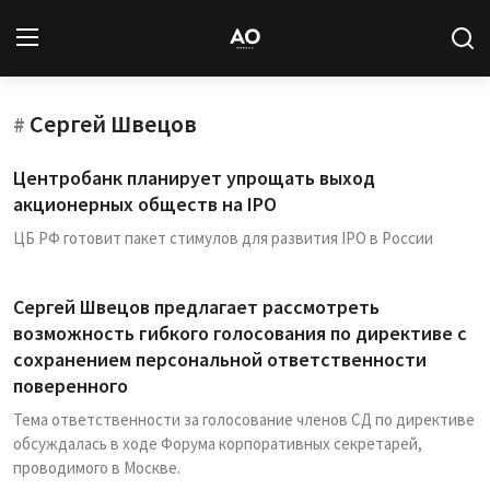
Сергей Швецов
Вход
Регистрация
#
Центробанк планирует упрощать выход
Новости
акционерных обществ на IPO
ЦБ РФ готовит пакет стимулов для развития IPO в России
Статьи
Авторы
Сергей Швецов предлагает рассмотреть
возможность гибкого голосования по директиве с
Архив
сохранением персональной ответственности
поверенного
База знаний
Тема ответственности за голосование членов СД по директиве
обсуждалась в ходе Форума корпоративных секретарей,
Подписка
проводимого в Москве.