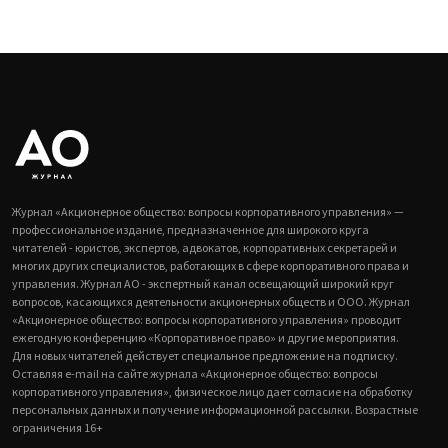
Журнал «Акционерное общество: вопросы корпоративного управления» —
профессиональное издание, предназначенное для широкого круга
читателей - юристов, экспертов, адвокатов, корпоративных секретарей и
многих других специалистов, работающих в сфере корпоративного права и
управления. Журнал АО - экспертный канал освещающий широкий круг
вопросов, касающихся деятельности акционерных обществ и ООО. Журнал
«Акционерное общество: вопросы корпоративного управления» проводит
ежегодную конференцию «Корпоративное право» и другие мероприятия.
Для новых читателей действует специальное предложение на подписку.
Оставляя e-mail на сайте журнала «Акционерное общество: вопросы
корпоративного управления», физическое лицо дает согласие на обработку
персональных данных и получение информационной рассылки. Возрастные
ограничения 16+