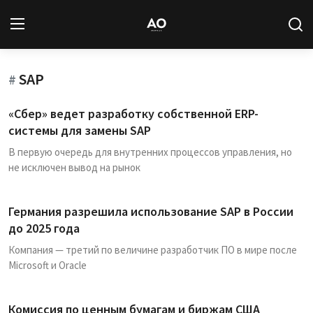
SAP
Вход
Регистрация
#
«Сбер» ведет разработку собственной ERP-
Новости
системы для замены SAP
В первую очередь для внутренних процессов управления, но
Статьи
не исключен вывод на рынок
Авторы
Германия разрешила использование SAP в России
Архив
до 2025 года
Компания — третий по величине разработчик ПО в мире после
База знаний
Microsoft и Oracle
Подписка
Комиссия по ценным бумагам и биржам США