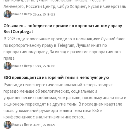
Ленэнерго, Россети Центр, Сибур Холдинг, Русал и Северсталь
Иванов Петр
23 окт, 25
682
Объявлены победители премии по корпоративному праву
BestCorpLegal
В 2025 году голосование проходило в номинациях: Лучший блог
по корпоративному праву в Telegram, Лучшая книга по
корпоративному праву, За вклад в развитие корпоративного
права
Иванов Петр
13 окт, 25
703
ESG превращается из горячей темы в непопулярную
Руководители энергетических компаний теперь говорят
гораздо меньше об экологических, социальных и
управленческих проблемах, чем раньше, поскольку аналитики и
акционеры переходят на другие темы. В последнем квартале
число упоминаний руководителями тематики ESG в
конференциях с аналитиками и инвестор...
Иванов Петр
30 сен, 25
829