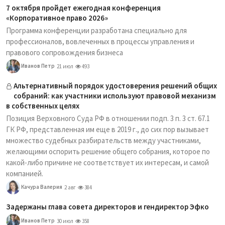
7 октября пройдет ежегодная конференция
«Корпоративное право 2026»
Программа конференции разработана специально для
профессионалов, вовлеченных в процессы управления и
правового сопровождения бизнеса
Иванов Петр
21 июл
493
Альтернативный порядок удостоверения решений общих
собраний: как участники используют правовой механизм
в собственных целях
Позиция Верховного Суда РФ в отношении подп. 3 п. 3 ст. 67.1
ГК РФ, представленная им еще в 2019 г., до сих пор вызывает
множество судебных разбирательств между участниками,
желающими оспорить решение общего собрания, которое по
какой-либо причине не соответствует их интересам, и самой
компанией.
Качура Валерия
2 авг
384
Задержаны глава совета директоров и гендиректор Эфко
Иванов Петр
30 июл
358