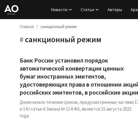
Новости
Статьи
Авторы
Арх
Главная
санкционный режим
Вход
санкционный режим
#
Регистрация
Новости
Банк России установил порядок
автоматической конвертации ценных
Статьи
бумаг иностранных эмитентов,
удостоверяющих права в отношении акци
Авторы
российских эмитентов, в российские акци
Днем начала течения сроков, предусмотренных частями 1
Архив
и 14 статьи 6 Закона № 114-ФЗ, является 15 августа 2022
года.
База знаний
Подписка