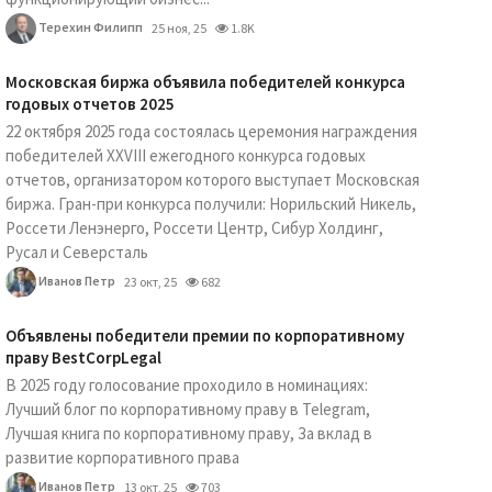
Терехин Филипп
25 ноя, 25
1.8K
Московская биржа объявила победителей конкурса
годовых отчетов 2025
22 октября 2025 года состоялась церемония награждения
победителей XXVIII ежегодного конкурса годовых
отчетов, организатором которого выступает Московская
биржа. Гран-при конкурса получили: Норильский Никель,
Россети Ленэнерго, Россети Центр, Сибур Холдинг,
Русал и Северсталь
Иванов Петр
23 окт, 25
682
Объявлены победители премии по корпоративному
праву BestCorpLegal
В 2025 году голосование проходило в номинациях:
Лучший блог по корпоративному праву в Telegram,
Лучшая книга по корпоративному праву, За вклад в
развитие корпоративного права
Иванов Петр
13 окт, 25
703