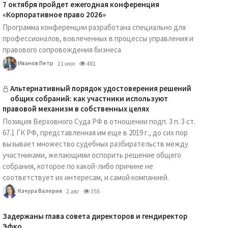
7 октября пройдет ежегодная конференция
«Корпоративное право 2026»
Программа конференции разработана специально для
профессионалов, вовлеченных в процессы управления и
правового сопровождения бизнеса
Иванов Петр
21 июл
481
Альтернативный порядок удостоверения решений
общих собраний: как участники используют
правовой механизм в собственных целях
Позиция Верховного Суда РФ в отношении подп. 3 п. 3 ст.
67.1 ГК РФ, представленная им еще в 2019 г., до сих пор
вызывает множество судебных разбирательств между
участниками, желающими оспорить решение общего
собрания, которое по какой-либо причине не
соответствует их интересам, и самой компанией.
Качура Валерия
2 авг
355
Задержаны глава совета директоров и гендиректор
Эфко