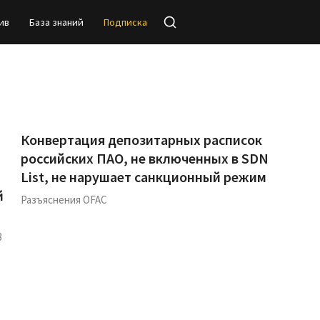
ив
База знаний
Подписка
Конвертация депозитарных расписок
российских ПАО, не включенных в SDN
List, не нарушает санкционный режим
й
Разъяснения OFAC
и
3