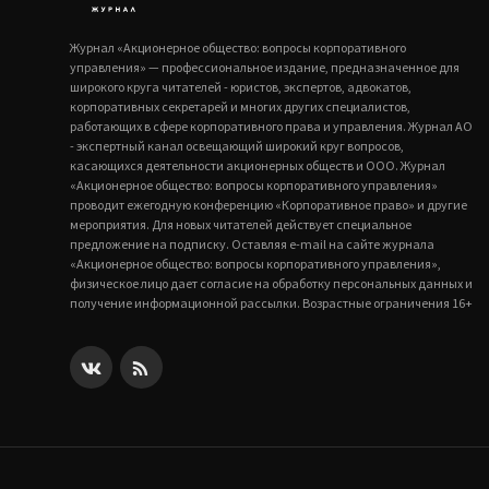
Журнал «Акционерное общество: вопросы корпоративного
управления» — профессиональное издание, предназначенное для
широкого круга читателей - юристов, экспертов, адвокатов,
корпоративных секретарей и многих других специалистов,
работающих в сфере корпоративного права и управления. Журнал АО
- экспертный канал освещающий широкий круг вопросов,
касающихся деятельности акционерных обществ и ООО. Журнал
«Акционерное общество: вопросы корпоративного управления»
проводит ежегодную конференцию «Корпоративное право» и другие
мероприятия. Для новых читателей действует специальное
предложение на подписку. Оставляя e-mail на сайте журнала
«Акционерное общество: вопросы корпоративного управления»,
физическое лицо дает согласие на обработку персональных данных и
получение информационной рассылки. Возрастные ограничения 16+