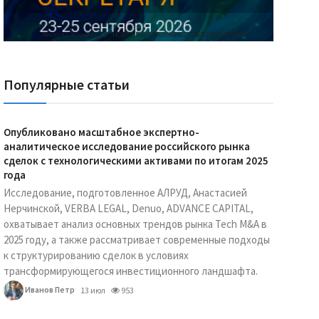
Реклама Ассоциации "НОКС", ИНН 7709980401, ERID:2SDnjdY5NTb
Популярные статьи
Опубликовано масштабное экспертно-
аналитическое исследование российского рынка
сделок с технологическими активами по итогам 2025
года
Исследование, подготовленное АЛРУД, Анастасией
Нерчинской, VERBA LEGAL, Denuo, ADVANCE CAPITAL,
охватывает анализ основных трендов рынка Tech M&A в
2025 году, а также рассматривает современные подходы
к структурированию сделок в условиях
трансформирующегося инвестиционного ландшафта.
Иванов Петр
13 июл
953