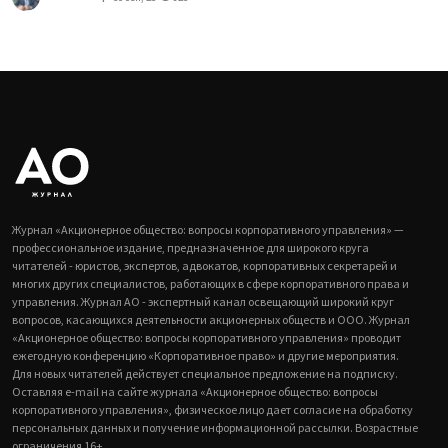
Журнал «Акционерное общество: вопросы корпоративного управления» —
профессиональное издание, предназначенное для широкого круга
читателей - юристов, экспертов, адвокатов, корпоративных секретарей и
многих других специалистов, работающих в сфере корпоративного права и
управления. Журнал АО - экспертный канал освещающий широкий круг
вопросов, касающихся деятельности акционерных обществ и ООО. Журнал
«Акционерное общество: вопросы корпоративного управления» проводит
ежегодную конференцию «Корпоративное право» и другие мероприятия.
Для новых читателей действует специальное предложение на подписку.
Оставляя e-mail на сайте журнала «Акционерное общество: вопросы
корпоративного управления», физическое лицо дает согласие на обработку
персональных данных и получение информационной рассылки. Возрастные
ограничения 16+