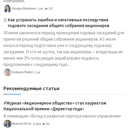
компанией.
Качура Валерия
2 авг
335
Как устранить ошибки и негативные последствия
годового заседания общего собрания акционеров
30 июня закончился период проведения годовых заседаний для
принятия решений общим собранием акционеров. А 1 июля
начался период подготовки уже к следующему годовому
заседанию. И это не шутка, так как акционеры — владельцы не
менее чем 2% голосующих акций вправе подавать
предложения к следующему годо...
Бойцов Павел
2 авг
Рекомендуемые статьи
⚡️Журнал «Акционерное общество» стал лауреатом
Национальной премии «Директор года»
В номинации «Вклад в развитие корпоративного управления»
Иванов Петр
20 фев
561