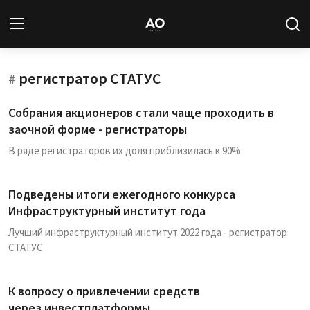
регистратор СТАТУС
Вход
Регистрация
#
Собрания акционеров стали чаще проходить в
Новости
заочной форме - регистраторы
В ряде регистраторов их доля приблизилась к 90%
Статьи
Авторы
Подведены итоги ежегодного конкурса
Инфраструктурный институт года
Архив
Лучший инфраструктурный институт 2022 года - регистратор
СТАТУС
База знаний
Подписка
К вопросу о привлечении средств
через инвестплатформы