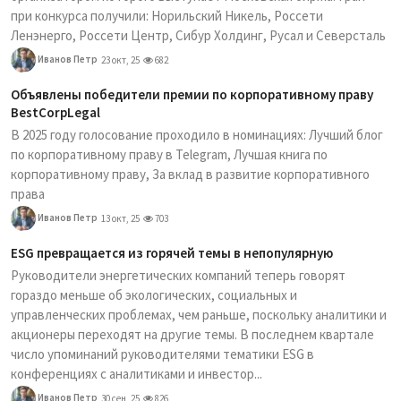
при конкурса получили: Норильский Никель, Россети
Ленэнерго, Россети Центр, Сибур Холдинг, Русал и Северсталь
Иванов Петр
23 окт, 25
682
Объявлены победители премии по корпоративному праву
BestCorpLegal
В 2025 году голосование проходило в номинациях: Лучший блог
по корпоративному праву в Telegram, Лучшая книга по
корпоративному праву, За вклад в развитие корпоративного
права
Иванов Петр
13 окт, 25
703
ESG превращается из горячей темы в непопулярную
Руководители энергетических компаний теперь говорят
гораздо меньше об экологических, социальных и
управленческих проблемах, чем раньше, поскольку аналитики и
акционеры переходят на другие темы. В последнем квартале
число упоминаний руководителями тематики ESG в
конференциях с аналитиками и инвестор...
Иванов Петр
30 сен, 25
826