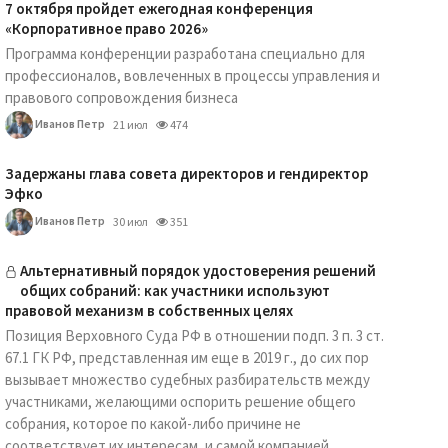
7 октября пройдет ежегодная конференция
«Корпоративное право 2026»
Программа конференции разработана специально для
профессионалов, вовлеченных в процессы управления и
правового сопровождения бизнеса
Иванов Петр
21 июл
474
Задержаны глава совета директоров и гендиректор
Эфко
Иванов Петр
30 июл
351
Альтернативный порядок удостоверения решений
общих собраний: как участники используют
правовой механизм в собственных целях
Позиция Верховного Суда РФ в отношении подп. 3 п. 3 ст.
67.1 ГК РФ, представленная им еще в 2019 г., до сих пор
вызывает множество судебных разбирательств между
участниками, желающими оспорить решение общего
собрания, которое по какой-либо причине не
соответствует их интересам, и самой компанией.