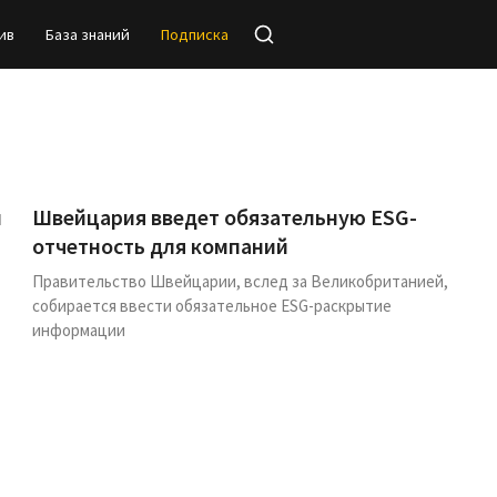
ив
База знаний
Подписка
й
Швейцария введет обязательную ESG-
отчетность для компаний
Правительство Швейцарии, вслед за Великобританией,
собирается ввести обязательное ESG-раскрытие
информации