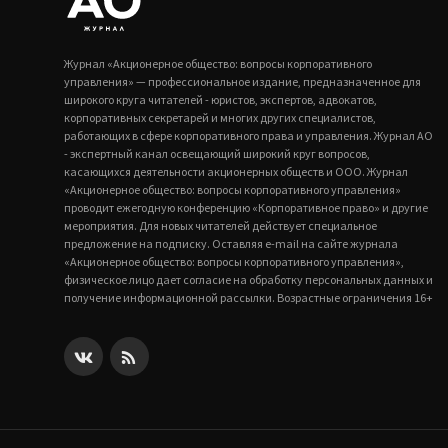
Журнал «Акционерное общество: вопросы корпоративного
управления» — профессиональное издание, предназначенное для
широкого круга читателей - юристов, экспертов, адвокатов,
корпоративных секретарей и многих других специалистов,
работающих в сфере корпоративного права и управления. Журнал АО
- экспертный канал освещающий широкий круг вопросов,
касающихся деятельности акционерных обществ и ООО. Журнал
«Акционерное общество: вопросы корпоративного управления»
проводит ежегодную конференцию «Корпоративное право» и другие
мероприятия. Для новых читателей действует специальное
предложение на подписку. Оставляя e-mail на сайте журнала
«Акционерное общество: вопросы корпоративного управления»,
физическое лицо дает согласие на обработку персональных данных и
получение информационной рассылки. Возрастные ограничения 16+