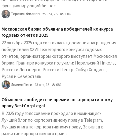
функционирующий бизнес...
Терехин Филипп
25 ноя, 25
1.8K
Московская биржа объявила победителей конкурса
годовых отчетов 2025
22 октября 2025 года состоялась церемония награждения
победителей XXVIII ежегодного конкурса годовых
отчетов, организатором которого выступает Московская
биржа. Гран-при конкурса получили: Норильский Никель,
Россети Ленэнерго, Россети Центр, Сибур Холдинг,
Русал и Северсталь
Иванов Петр
23 окт, 25
682
Объявлены победители премии по корпоративному
праву BestCorpLegal
В 2025 году голосование проходило в номинациях:
Лучший блог по корпоративному праву в Telegram,
Лучшая книга по корпоративному праву, За вклад в
развитие корпоративного права