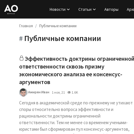
Новости
Статьи
Авторы
Арх
Главная
Публичные компании
Вход
Публичные компании
#
Регистрация
Новости
Эффективность доктрины ограниченно
ответственности сквозь призму
Статьи
экономического анализа ее консенсус-
аргументов
Авторы
Амирян Иван
1 ноя, 21
1.6K
Архив
Сегодня в академической среде по-прежнему не утихают
споры относительно вопроса эффективности и
База знаний
рациональности доктрины ограниченной
ответственности. Тем не менее со временем учеными-
юристами был сформирован пул консенсус-аргументов,
Подписка