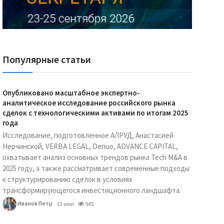
Реклама Ассоциации "НОКС", ИНН 7709980401, ERID:2SDnjdY5NTb
Популярные статьи
Опубликовано масштабное экспертно-
аналитическое исследование российского рынка
сделок с технологическими активами по итогам 2025
года
Исследование, подготовленное АЛРУД, Анастасией
Нерчинской, VERBA LEGAL, Denuo, ADVANCE CAPITAL,
охватывает анализ основных трендов рынка Tech M&A в
2025 году, а также рассматривает современные подходы
к структурированию сделок в условиях
трансформирующегося инвестиционного ландшафта.
Иванов Петр
13 июл
945