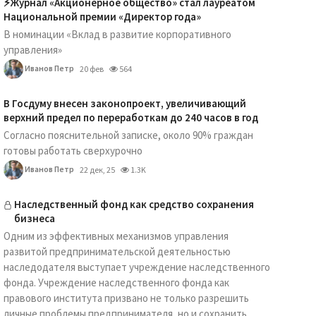
⚡️Журнал «Акционерное общество» стал лауреатом
Национальной премии «Директор года»
В номинации «Вклад в развитие корпоративного
управления»
Иванов Петр
20 фев
564
В Госдуму внесен законопроект, увеличивающий
верхний предел по переработкам до 240 часов в год
Согласно пояснительной записке, около 90% граждан
готовы работать сверхурочно
Иванов Петр
22 дек, 25
1.3K
Наследственный фонд как средство сохранения
бизнеса
Одним из эффективных механизмов управления
развитой предпринимательской деятельностью
наследодателя выступает учреждение наследственного
фонда. Учреждение наследственного фонда как
правового института призвано не только разрешить
личные проблемы предпринимателя, но и сохранить