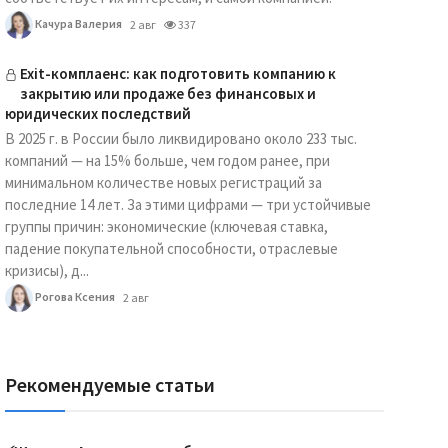
Качура Валерия
2 авг
337
Exit-комплаенс: как подготовить компанию к
закрытию или продаже без финансовых и
юридических последствий
В 2025 г. в России было ликвидировано около 233 тыс.
компаний — на 15% больше, чем годом ранее, при
минимальном количестве новых регистраций за
последние 14 лет. За этими цифрами — три устойчивые
группы причин: экономические (ключевая ставка,
падение покупательной способности, отраслевые
кризисы), д...
Рогова Ксения
2 авг
Рекомендуемые статьи