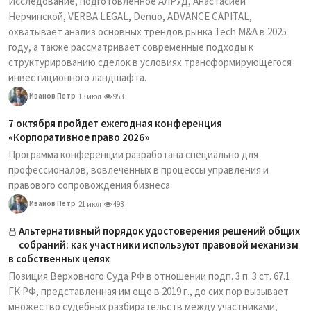
Исследование, подготовленное АЛРУД, Анастасией
Нерчинской, VERBA LEGAL, Denuo, ADVANCE CAPITAL,
охватывает анализ основных трендов рынка Tech M&A в 2025
году, а также рассматривает современные подходы к
структурированию сделок в условиях трансформирующегося
инвестиционного ландшафта.
Иванов Петр
13 июл
953
7 октября пройдет ежегодная конференция
«Корпоративное право 2026»
Программа конференции разработана специально для
профессионалов, вовлеченных в процессы управления и
правового сопровождения бизнеса
Иванов Петр
21 июл
493
Альтернативный порядок удостоверения решений общих
собраний: как участники используют правовой механизм
в собственных целях
Позиция Верховного Суда РФ в отношении подп. 3 п. 3 ст. 67.1
ГК РФ, представленная им еще в 2019 г., до сих пор вызывает
множество судебных разбирательств между участниками,