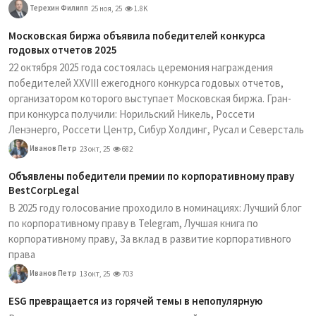
Терехин Филипп
25 ноя, 25
1.8K
Московская биржа объявила победителей конкурса
годовых отчетов 2025
22 октября 2025 года состоялась церемония награждения
победителей XXVIII ежегодного конкурса годовых отчетов,
организатором которого выступает Московская биржа. Гран-
при конкурса получили: Норильский Никель, Россети
Ленэнерго, Россети Центр, Сибур Холдинг, Русал и Северсталь
Иванов Петр
23 окт, 25
682
Объявлены победители премии по корпоративному праву
BestCorpLegal
В 2025 году голосование проходило в номинациях: Лучший блог
по корпоративному праву в Telegram, Лучшая книга по
корпоративному праву, За вклад в развитие корпоративного
права
Иванов Петр
13 окт, 25
703
ESG превращается из горячей темы в непопулярную