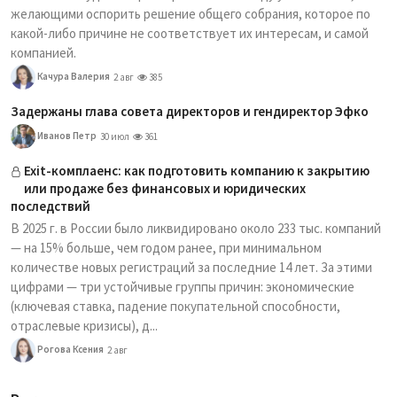
желающими оспорить решение общего собрания, которое по
какой-либо причине не соответствует их интересам, и самой
компанией.
Качура Валерия
2 авг
385
Задержаны глава совета директоров и гендиректор Эфко
Иванов Петр
30 июл
361
Exit-комплаенс: как подготовить компанию к закрытию
или продаже без финансовых и юридических
последствий
В 2025 г. в России было ликвидировано около 233 тыс. компаний
— на 15% больше, чем годом ранее, при минимальном
количестве новых регистраций за последние 14 лет. За этими
цифрами — три устойчивые группы причин: экономические
(ключевая ставка, падение покупательной способности,
отраслевые кризисы), д...
Рогова Ксения
2 авг