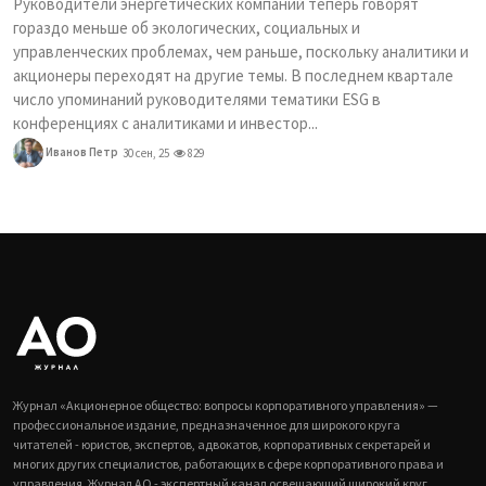
Руководители энергетических компаний теперь говорят
гораздо меньше об экологических, социальных и
управленческих проблемах, чем раньше, поскольку аналитики и
акционеры переходят на другие темы. В последнем квартале
число упоминаний руководителями тематики ESG в
конференциях с аналитиками и инвестор...
Иванов Петр
30 сен, 25
829
Журнал «Акционерное общество: вопросы корпоративного управления» —
профессиональное издание, предназначенное для широкого круга
читателей - юристов, экспертов, адвокатов, корпоративных секретарей и
многих других специалистов, работающих в сфере корпоративного права и
управления. Журнал АО - экспертный канал освещающий широкий круг