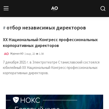
отбор независимых директоров
Вход
Регистрация
#
ХХ Национальный Конгресс профессиональных
Новости
корпоративных директоров
Статьи
Журнал АО
1 мар, 22
1.5K
7 декабря 2021 г. в Электротеатре Станиславский состоялся
Авторы
юбилейный XX Национальный Конгресс профессиональных
корпоративных директоров.
Архив
База знаний
Подписка