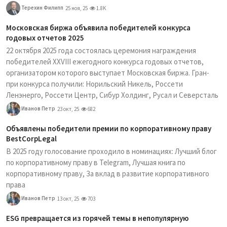
Терехин Филипп
25 ноя, 25
1.8K
Московская биржа объявила победителей конкурса
годовых отчетов 2025
22 октября 2025 года состоялась церемония награждения
победителей XXVIII ежегодного конкурса годовых отчетов,
организатором которого выступает Московская биржа. Гран-
при конкурса получили: Норильский Никель, Россети
Ленэнерго, Россети Центр, Сибур Холдинг, Русал и Северсталь
Иванов Петр
23 окт, 25
682
Объявлены победители премии по корпоративному праву
BestCorpLegal
В 2025 году голосование проходило в номинациях: Лучший блог
по корпоративному праву в Telegram, Лучшая книга по
корпоративному праву, За вклад в развитие корпоративного
права
Иванов Петр
13 окт, 25
703
ESG превращается из горячей темы в непопулярную