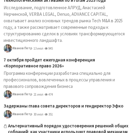
технологическими активами по итогам 2025 года
Исследование, подготовленное АЛРУД, Анастасией
Нерчинской, VERBA LEGAL, Denuo, ADVANCE CAPITAL,
охватывает анализ основных трендов рынка Tech M&A в 2025
году, а также рассматривает современные подходы к
структурированию сделок в условиях трансформирующегося
инвестиционного ландшафта.
Иванов Петр
13 июл
945
7 октября пройдет ежегодная конференция
«Корпоративное право 2026»
Программа конференции разработана специально для
профессионалов, вовлеченных в процессы управления и
правового сопровождения бизнеса
Иванов Петр
21 июл
474
Задержаны глава совета директоров и гендиректор Эфко
Иванов Петр
30 июл
351
Альтернативный порядок удостоверения решений общих
собраний: как участники используют правовой механизм