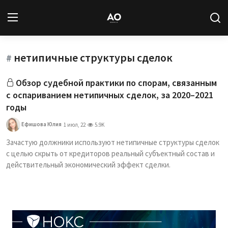
нетипичные структуры сделок
Вход
Регистрация
#
Обзор судебной практики по спорам, связанным
Новости
с оспариванием нетипичных сделок, за 2020–2021
годы
Статьи
Ефишова Юлия
1 июл, 22
5.9K
Авторы
Зачастую должники используют нетипичные структуры сделок
с целью скрыть от кредиторов реальный субъектный состав и
Архив
действительный экономический эффект сделки.
База знаний
Подписка