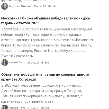
Терехин Филипп
25 ноя, 25
1.8K
Московская биржа объявила победителей конкурса
годовых отчетов 2025
22 октября 2025 года состоялась церемония награждения
победителей XXVIII ежегодного конкурса годовых
отчетов, организатором которого выступает Московская
биржа. Гран-при конкурса получили: Норильский Никель,
Россети Ленэнерго, Россети Центр, Сибур Холдинг,
Русал и Северсталь
Иванов Петр
23 окт, 25
682
Объявлены победители премии по корпоративному
праву BestCorpLegal
В 2025 году голосование проходило в номинациях:
Лучший блог по корпоративному праву в Telegram,
Лучшая книга по корпоративному праву, За вклад в
развитие корпоративного права
Иванов Петр
13 окт, 25
703