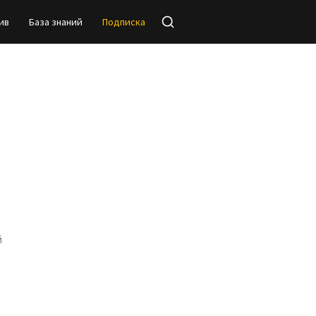
ив
База знаний
Подписка
й