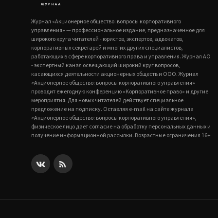
Журнал «Акционерное общество: вопросы корпоративного
управления» — профессиональное издание, предназначенное для
широкого круга читателей - юристов, экспертов, адвокатов,
корпоративных секретарей и многих других специалистов,
работающих в сфере корпоративного права и управления. Журнал АО
- экспертный канал освещающий широкий круг вопросов,
касающихся деятельности акционерных обществ и ООО. Журнал
«Акционерное общество: вопросы корпоративного управления»
проводит ежегодную конференцию «Корпоративное право» и другие
мероприятия. Для новых читателей действует специальное
предложение на подписку. Оставляя e-mail на сайте журнала
«Акционерное общество: вопросы корпоративного управления»,
физическое лицо дает согласие на обработку персональных данных и
получение информационной рассылки. Возрастные ограничения 16+