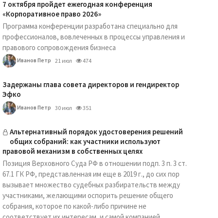
7 октября пройдет ежегодная конференция
«Корпоративное право 2026»
Программа конференции разработана специально для
профессионалов, вовлеченных в процессы управления и
правового сопровождения бизнеса
Иванов Петр
21 июл
474
Задержаны глава совета директоров и гендиректор
Эфко
Иванов Петр
30 июл
351
Альтернативный порядок удостоверения решений
общих собраний: как участники используют
правовой механизм в собственных целях
Позиция Верховного Суда РФ в отношении подп. 3 п. 3 ст.
67.1 ГК РФ, представленная им еще в 2019 г., до сих пор
вызывает множество судебных разбирательств между
участниками, желающими оспорить решение общего
собрания, которое по какой-либо причине не
соответствует их интересам, и самой компанией.