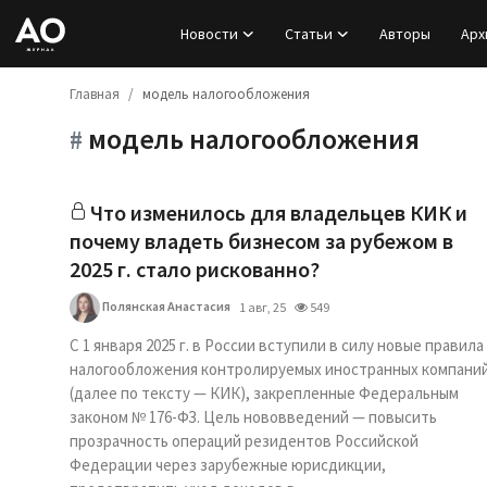
Новости
Статьи
Авторы
Арх
Главная
модель налогообложения
Вход
модель налогообложения
#
Регистрация
Новости
Что изменилось для владельцев КИК и
почему владеть бизнесом за рубежом в
Статьи
2025 г. стало рискованно?
Полянская Анастасия
1 авг, 25
549
Авторы
С 1 января 2025 г. в России вступили в силу новые правила
Архив
налогообложения контролируемых иностранных компани
(далее по тексту — КИК), закрепленные Федеральным
законом № 176-ФЗ. Цель нововведений — повысить
База знаний
прозрачность операций резидентов Российской
Федерации через зарубежные юрисдикции,
Подписка