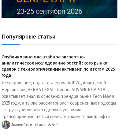
Реклама Ассоциации "НОКС", ИНН 7709980401, ERID:2SDnjdY5NTb
Популярные статьи
Опубликовано масштабное экспертно-
аналитическое исследование российского рынка
сделок с технологическими активами по итогам 2025
года
Исследование, подготовленное АЛРУД, Анастасией
Нерчинской, VERBA LEGAL, Denuo, ADVANCE CAPITAL,
охватывает анализ основных трендов рынка Tech M&A в
2025 году, а также рассматривает современные подходы
к структурированию сделок в условиях
трансформирующегося инвестиционного ландшафта.
Иванов Петр
13 июл
949