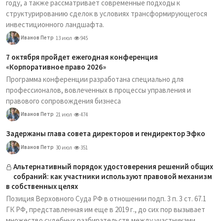
году, а также рассматривает современные подходы к
структурированию сделок в условиях трансформирующегося
инвестиционного ландшафта.
Иванов Петр
13 июл
945
7 октября пройдет ежегодная конференция
«Корпоративное право 2026»
Программа конференции разработана специально для
профессионалов, вовлеченных в процессы управления и
правового сопровождения бизнеса
Иванов Петр
21 июл
474
Задержаны глава совета директоров и гендиректор Эфко
Иванов Петр
30 июл
351
Альтернативный порядок удостоверения решений общих
собраний: как участники используют правовой механизм
в собственных целях
Позиция Верховного Суда РФ в отношении подп. 3 п. 3 ст. 67.1
ГК РФ, представленная им еще в 2019 г., до сих пор вызывает
множество судебных разбирательств между участниками,