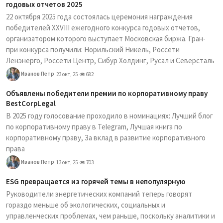
годовых отчетов 2025
22 октября 2025 года состоялась церемония награждения
победителей XXVIII ежегодного конкурса годовых отчетов,
организатором которого выступает Московская биржа. Гран-
при конкурса получили: Норильский Никель, Россети
Ленэнерго, Россети Центр, Сибур Холдинг, Русал и Северсталь
Иванов Петр
23 окт, 25
682
Объявлены победители премии по корпоративному праву
BestCorpLegal
В 2025 году голосование проходило в номинациях: Лучший блог
по корпоративному праву в Telegram, Лучшая книга по
корпоративному праву, За вклад в развитие корпоративного
права
Иванов Петр
13 окт, 25
703
ESG превращается из горячей темы в непопулярную
Руководители энергетических компаний теперь говорят
гораздо меньше об экологических, социальных и
управленческих проблемах, чем раньше, поскольку аналитики и