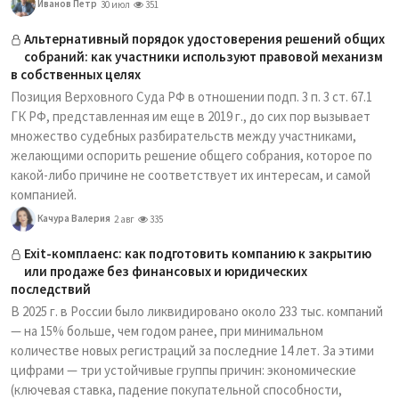
Иванов Петр
30 июл
351
Альтернативный порядок удостоверения решений общих
собраний: как участники используют правовой механизм
в собственных целях
Позиция Верховного Суда РФ в отношении подп. 3 п. 3 ст. 67.1
ГК РФ, представленная им еще в 2019 г., до сих пор вызывает
множество судебных разбирательств между участниками,
желающими оспорить решение общего собрания, которое по
какой-либо причине не соответствует их интересам, и самой
компанией.
Качура Валерия
2 авг
335
Exit-комплаенс: как подготовить компанию к закрытию
или продаже без финансовых и юридических
последствий
В 2025 г. в России было ликвидировано около 233 тыс. компаний
— на 15% больше, чем годом ранее, при минимальном
количестве новых регистраций за последние 14 лет. За этими
цифрами — три устойчивые группы причин: экономические
(ключевая ставка, падение покупательной способности,