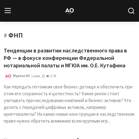
ФНП
Вход
Регистрация
#
Тенденции в развитии наследственного права в
Новости
РФ — в фокусе конференции Федеральной
нотариальной палаты и МГЮА им. О.Е. Кутафина
Статьи
Журнал АО
1 июн, 22
2.7K
Авторы
Как передать потомкам свое бизнес-детище и обеспечить при
этом его сохранность и целостность? Какие риски стоит
Архив
учитывать при наследовании компаний и бизнес-активов? Что
делать с передачей цифровых активов, например
База знаний
криптовалюты? На какие новые конструкции в наследственном
праве нужно обратить внимание всем крупным игр...
Подписка