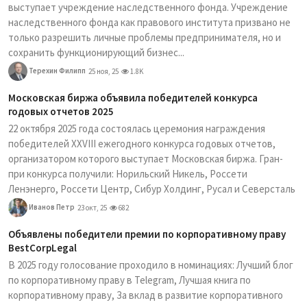
выступает учреждение наследственного фонда. Учреждение
наследственного фонда как правового института призвано не
только разрешить личные проблемы предпринимателя, но и
сохранить функционирующий бизнес...
Терехин Филипп
25 ноя, 25
1.8K
Московская биржа объявила победителей конкурса
годовых отчетов 2025
22 октября 2025 года состоялась церемония награждения
победителей XXVIII ежегодного конкурса годовых отчетов,
организатором которого выступает Московская биржа. Гран-
при конкурса получили: Норильский Никель, Россети
Ленэнерго, Россети Центр, Сибур Холдинг, Русал и Северсталь
Иванов Петр
23 окт, 25
682
Объявлены победители премии по корпоративному праву
BestCorpLegal
В 2025 году голосование проходило в номинациях: Лучший блог
по корпоративному праву в Telegram, Лучшая книга по
корпоративному праву, За вклад в развитие корпоративного