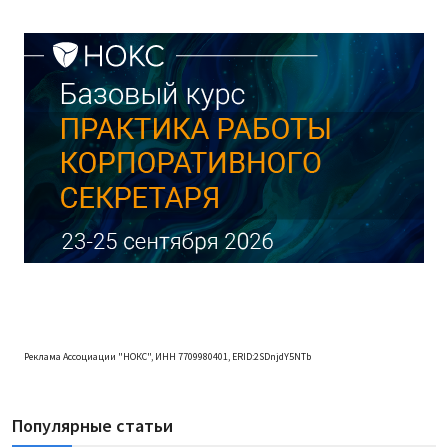
Реклама Ассоциации "НОКС", ИНН 7709980401, ERID:2SDnjdY5NTb
Популярные статьи