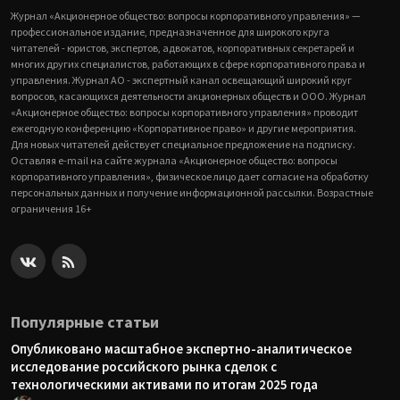
Журнал «Акционерное общество: вопросы корпоративного управления» —
профессиональное издание, предназначенное для широкого круга
читателей - юристов, экспертов, адвокатов, корпоративных секретарей и
многих других специалистов, работающих в сфере корпоративного права и
управления. Журнал АО - экспертный канал освещающий широкий круг
вопросов, касающихся деятельности акционерных обществ и ООО. Журнал
«Акционерное общество: вопросы корпоративного управления» проводит
ежегодную конференцию «Корпоративное право» и другие мероприятия.
Для новых читателей действует специальное предложение на подписку.
Оставляя e-mail на сайте журнала «Акционерное общество: вопросы
корпоративного управления», физическое лицо дает согласие на обработку
персональных данных и получение информационной рассылки. Возрастные
ограничения 16+
Популярные статьи
Опубликовано масштабное экспертно-аналитическое
исследование российского рынка сделок с
технологическими активами по итогам 2025 года