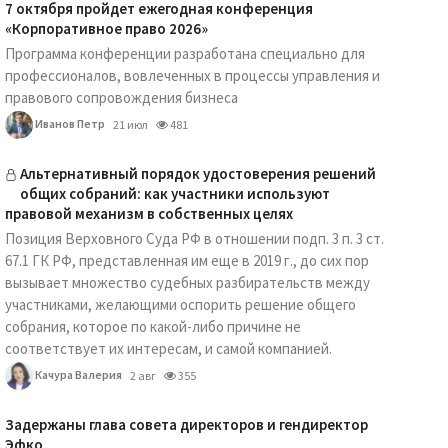
7 октября пройдет ежегодная конференция
«Корпоративное право 2026»
Программа конференции разработана специально для
профессионалов, вовлеченных в процессы управления и
правового сопровождения бизнеса
Иванов Петр
21 июл
481
Альтернативный порядок удостоверения решений
общих собраний: как участники используют
правовой механизм в собственных целях
Позиция Верховного Суда РФ в отношении подп. 3 п. 3 ст.
67.1 ГК РФ, представленная им еще в 2019 г., до сих пор
вызывает множество судебных разбирательств между
участниками, желающими оспорить решение общего
собрания, которое по какой-либо причине не
соответствует их интересам, и самой компанией.
Качура Валерия
2 авг
355
Задержаны глава совета директоров и гендиректор
Эфко