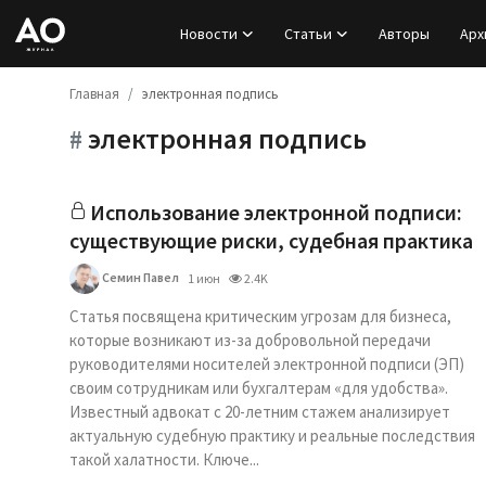
Новости
Статьи
Авторы
Арх
Главная
электронная подпись
Вход
электронная подпись
#
Регистрация
Новости
Использование электронной подписи:
существующие риски, судебная практика
Статьи
Семин Павел
1 июн
2.4K
Авторы
Статья посвящена критическим угрозам для бизнеса,
которые возникают из-за добровольной передачи
руководителями носителей электронной подписи (ЭП)
Архив
своим сотрудникам или бухгалтерам «для удобства».
Известный адвокат с 20-летним стажем анализирует
База знаний
актуальную судебную практику и реальные последствия
такой халатности. Ключе...
Подписка