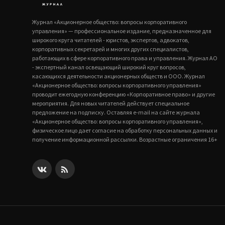
Журнал «Акционерное общество: вопросы корпоративного
управления» — профессиональное издание, предназначенное для
широкого круга читателей - юристов, экспертов, адвокатов,
корпоративных секретарей и многих других специалистов,
работающих в сфере корпоративного права и управления. Журнал АО
- экспертный канал освещающий широкий круг вопросов,
касающихся деятельности акционерных обществ и ООО. Журнал
«Акционерное общество: вопросы корпоративного управления»
проводит ежегодную конференцию «Корпоративное право» и другие
мероприятия. Для новых читателей действует специальное
предложение на подписку. Оставляя e-mail на сайте журнала
«Акционерное общество: вопросы корпоративного управления»,
физическое лицо дает согласие на обработку персональных данных и
получение информационной рассылки. Возрастные ограничения 16+