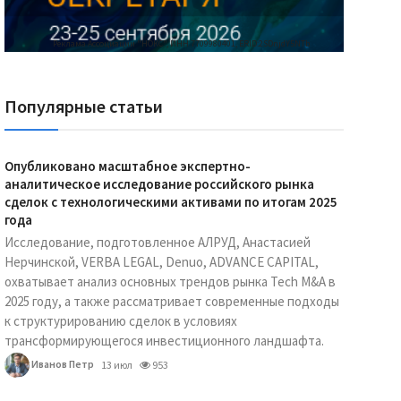
Реклама Ассоциации "НОКС", ИНН 7709980401, ERID:2SDnjdY5NTb
Популярные статьи
Опубликовано масштабное экспертно-
аналитическое исследование российского рынка
сделок с технологическими активами по итогам 2025
года
Исследование, подготовленное АЛРУД, Анастасией
Нерчинской, VERBA LEGAL, Denuo, ADVANCE CAPITAL,
охватывает анализ основных трендов рынка Tech M&A в
2025 году, а также рассматривает современные подходы
к структурированию сделок в условиях
трансформирующегося инвестиционного ландшафта.
Иванов Петр
13 июл
953