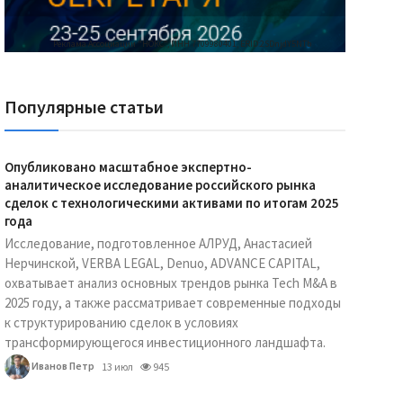
Реклама Ассоциации "НОКС", ИНН 7709980401, ERID:2SDnjdY5NTb
Популярные статьи
Опубликовано масштабное экспертно-
аналитическое исследование российского рынка
сделок с технологическими активами по итогам 2025
года
Исследование, подготовленное АЛРУД, Анастасией
Нерчинской, VERBA LEGAL, Denuo, ADVANCE CAPITAL,
охватывает анализ основных трендов рынка Tech M&A в
2025 году, а также рассматривает современные подходы
к структурированию сделок в условиях
трансформирующегося инвестиционного ландшафта.
Иванов Петр
13 июл
945