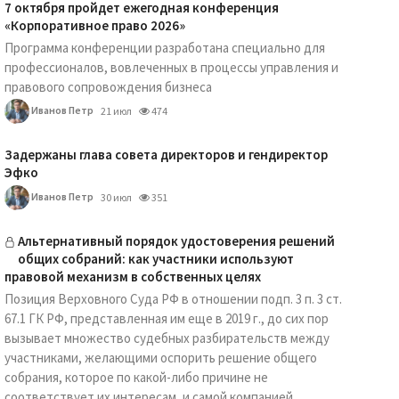
7 октября пройдет ежегодная конференция
«Корпоративное право 2026»
Программа конференции разработана специально для
профессионалов, вовлеченных в процессы управления и
правового сопровождения бизнеса
Иванов Петр
21 июл
474
Задержаны глава совета директоров и гендиректор
Эфко
Иванов Петр
30 июл
351
Альтернативный порядок удостоверения решений
общих собраний: как участники используют
правовой механизм в собственных целях
Позиция Верховного Суда РФ в отношении подп. 3 п. 3 ст.
67.1 ГК РФ, представленная им еще в 2019 г., до сих пор
вызывает множество судебных разбирательств между
участниками, желающими оспорить решение общего
собрания, которое по какой-либо причине не
соответствует их интересам, и самой компанией.