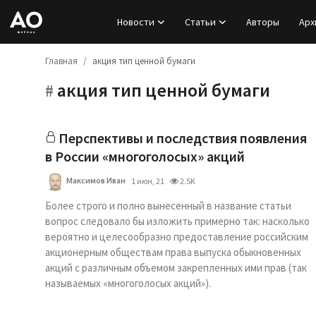
Новости
Статьи
Авторы
Арх
Главная
акция тип ценной бумаги
Вход
акция тип ценной бумаги
#
Регистрация
Новости
Перспективы и пос­ледствия появления
в России «многоголосых» акций
Статьи
Максимов Иван
1 июн, 21
2.5K
Авторы
Более строго и полно вынесенный в название статьи
вопрос следовало бы изложить примерно так: насколько
вероятно и целесообразно предоставление российским
Архив
акционерным обществам права выпуска обыкновенных
акций с различным объемом закрепленных ими прав (так
База знаний
называемых «многоголосых акций»).
Подписка