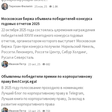
Терехин Филипп
25 ноя, 25
1.8K
Московская биржа объявила победителей конкурса
годовых отчетов 2025
22 октября 2025 года состоялась церемония награждения
победителей XXVIII ежегодного конкурса годовых
отчетов, организатором которого выступает Московская
биржа. Гран-при конкурса получили: Норильский Никель,
Россети Ленэнерго, Россети Центр, Сибур Холдинг,
Русал и Северсталь
Иванов Петр
23 окт, 25
682
Объявлены победители премии по корпоративному
праву BestCorpLegal
В 2025 году голосование проходило в номинациях:
Лучший блог по корпоративному праву в Telegram,
Лучшая книга по корпоративному праву, За вклад в
развитие корпоративного права
Иванов Петр
13 окт, 25
703