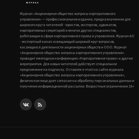
Журнал «Акционерное общество: вопросы корпоративного
управления» — профессиональное издание, предназначенное для
широкого круга читателей - юристов, экспертов, адвокатов,
корпоративных секретарей и многих других специалистов,
работающих в сфере корпоративного права и управления. Журнал АО
- экспертный канал освещающий широкий круг вопросов,
касающихся деятельности акционерных обществ и ООО. Журнал
«Акционерное общество: вопросы корпоративного управления»
проводит ежегодную конференцию «Корпоративное право» и другие
мероприятия. Для новых читателей действует специальное
предложение на подписку. Оставляя e-mail на сайте журнала
«Акционерное общество: вопросы корпоративного управления»,
физическое лицо дает согласие на обработку персональных данных и
получение информационной рассылки. Возрастные ограничения 16+