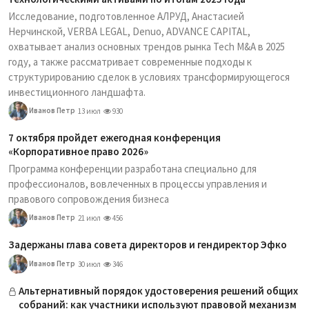
Исследование, подготовленное АЛРУД, Анастасией
Нерчинской, VERBA LEGAL, Denuo, ADVANCE CAPITAL,
охватывает анализ основных трендов рынка Tech M&A в 2025
году, а также рассматривает современные подходы к
структурированию сделок в условиях трансформирующегося
инвестиционного ландшафта.
Иванов Петр
13 июл
930
7 октября пройдет ежегодная конференция
«Корпоративное право 2026»
Программа конференции разработана специально для
профессионалов, вовлеченных в процессы управления и
правового сопровождения бизнеса
Иванов Петр
21 июл
456
Задержаны глава совета директоров и гендиректор Эфко
Иванов Петр
30 июл
346
Альтернативный порядок удостоверения решений общих
собраний: как участники используют правовой механизм