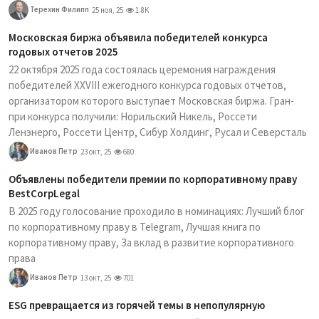
Терехин Филипп
25 ноя, 25
1.8K
Московская биржа объявила победителей конкурса
годовых отчетов 2025
22 октября 2025 года состоялась церемония награждения
победителей XXVIII ежегодного конкурса годовых отчетов,
организатором которого выступает Московская биржа. Гран-
при конкурса получили: Норильский Никель, Россети
Ленэнерго, Россети Центр, Сибур Холдинг, Русал и Северсталь
Иванов Петр
23 окт, 25
680
Объявлены победители премии по корпоративному праву
BestCorpLegal
В 2025 году голосование проходило в номинациях: Лучший блог
по корпоративному праву в Telegram, Лучшая книга по
корпоративному праву, За вклад в развитие корпоративного
права
Иванов Петр
13 окт, 25
701
ESG превращается из горячей темы в непопулярную