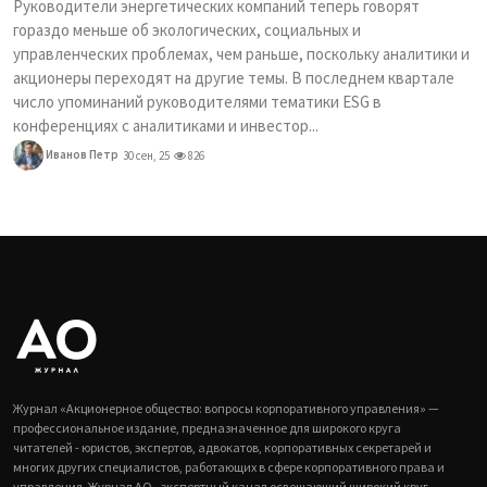
Руководители энергетических компаний теперь говорят
гораздо меньше об экологических, социальных и
управленческих проблемах, чем раньше, поскольку аналитики и
акционеры переходят на другие темы. В последнем квартале
число упоминаний руководителями тематики ESG в
конференциях с аналитиками и инвестор...
Иванов Петр
30 сен, 25
826
Журнал «Акционерное общество: вопросы корпоративного управления» —
профессиональное издание, предназначенное для широкого круга
читателей - юристов, экспертов, адвокатов, корпоративных секретарей и
многих других специалистов, работающих в сфере корпоративного права и
управления. Журнал АО - экспертный канал освещающий широкий круг