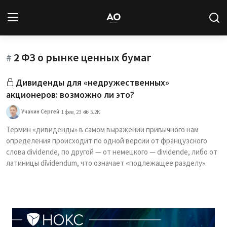
2 ФЗ о рынке ценных бумаг
Вход
Регистрация
#
Дивиденды для «недружественных»
Новости
акционеров: возможно ли это?
Статьи
Учакин Сергей
1 фев, 23
5.2K
Термин «дивиденды» в самом выражении привычного нам
Авторы
определения происходит по одной версии от французского
слова dividende, по другой — от немецкого — dividende, либо от
Архив
латиницы dīvidendum, что означает «подлежащее разделу».
База знаний
Подписка