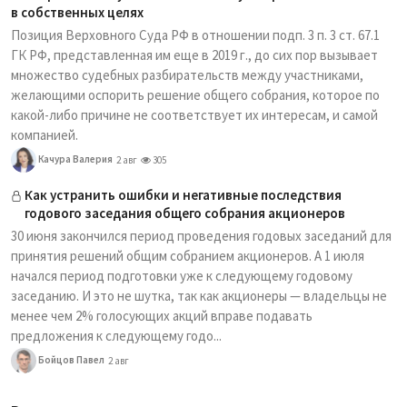
в собственных целях
Позиция Верховного Суда РФ в отношении подп. 3 п. 3 ст. 67.1
ГК РФ, представленная им еще в 2019 г., до сих пор вызывает
множество судебных разбирательств между участниками,
желающими оспорить решение общего собрания, которое по
какой-либо причине не соответствует их интересам, и самой
компанией.
Качура Валерия
2 авг
305
Как устранить ошибки и негативные последствия
годового заседания общего собрания акционеров
30 июня закончился период проведения годовых заседаний для
принятия решений общим собранием акционеров. А 1 июля
начался период подготовки уже к следующему годовому
заседанию. И это не шутка, так как акционеры — владельцы не
менее чем 2% голосующих акций вправе подавать
предложения к следующему годо...
Бойцов Павел
2 авг