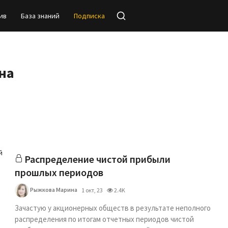
ив
База знаний
Подписка
на
й
Распределение чистой прибыли
прошлых периодов
Рыжкова Марина
1 окт, 23
2.4K
Зачастую у акционерных обществ в результате неполного
распределения по итогам отчетных периодов чистой