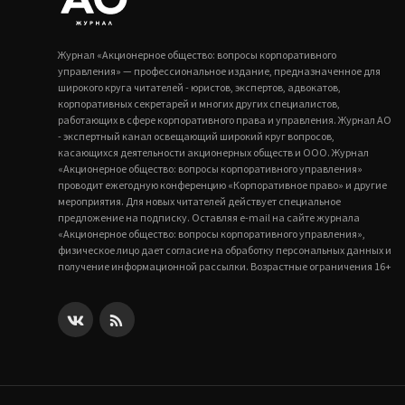
Журнал «Акционерное общество: вопросы корпоративного
управления» — профессиональное издание, предназначенное для
широкого круга читателей - юристов, экспертов, адвокатов,
корпоративных секретарей и многих других специалистов,
работающих в сфере корпоративного права и управления. Журнал АО
- экспертный канал освещающий широкий круг вопросов,
касающихся деятельности акционерных обществ и ООО. Журнал
«Акционерное общество: вопросы корпоративного управления»
проводит ежегодную конференцию «Корпоративное право» и другие
мероприятия. Для новых читателей действует специальное
предложение на подписку. Оставляя e-mail на сайте журнала
«Акционерное общество: вопросы корпоративного управления»,
физическое лицо дает согласие на обработку персональных данных и
получение информационной рассылки. Возрастные ограничения 16+