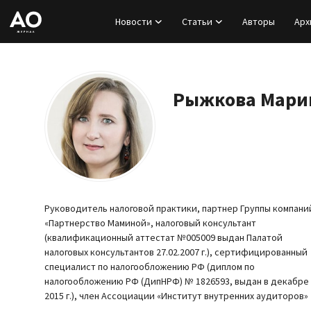
Новости
Статьи
Авторы
Арх
Вход
Регистрация
Рыжкова Мари
Новости
Статьи
Авторы
Руководитель налоговой практики, партнер Группы компани
«Партнерство Маминой», налоговый консультант
Архив
(квалификационный аттестат №005009 выдан Палатой
налоговых консультантов 27.02.2007 г.), сертифицированный
специалист по налогообложению РФ (диплом по
База знаний
налогообложению РФ (ДипНРФ) № 1826593, выдан в декабре
2015 г.), член Ассоциации «Институт внутренних аудиторов»
Подписка