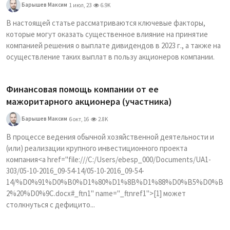
Барышев Максим
1 июл, 23
6.9K
В настоящей статье рассматриваются ключевые факторы,
которые могут оказать существенное влияние на принятие
компанией решения о выплате дивидендов в 2023 г., а также на
осуществление таких выплат в пользу акционеров компании.
Финансовая помощь компании от ее
мажоритарного акционера (участника)
Барышев Максим
6 окт, 16
2.8K
В процессе ведения обычной хозяйственной деятельности и
(или) реализации крупного инвестиционного проекта
компания<a href="file:///C:/Users/ebesp_000/Documents/UA1-
303/05-10-2016_09-54-14/05-10-2016_09-54-
14/%D0%91%D0%B0%D1%80%D1%8B%D1%88%D0%B5%D0%B
2%20%D0%9C.docx#_ftn1" name="_ftnref1">[1] может
столкнуться с дефицито...