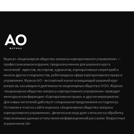
Журнал «Акционерное общество: вопросы корпоративного управления» —
профессиональное издание, предназначенное для широкого круга
читателей - юристов, экспертов, адвокатов, корпоративных секретарей и
многих других специалистов, работающих в сфере корпоративного права и
управления. Журнал АО - экспертный канал освещающий широкий круг
вопросов, касающихся деятельности акционерных обществ и ООО. Журнал
«Акционерное общество: вопросы корпоративного управления» проводит
ежегодную конференцию «Корпоративное право» и другие мероприятия.
Для новых читателей действует специальное предложение на подписку.
Оставляя e-mail на сайте журнала «Акционерное общество: вопросы
корпоративного управления», физическое лицо дает согласие на обработку
персональных данных и получение информационной рассылки. Возрастные
ограничения 16+