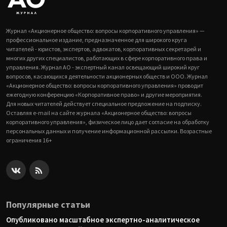
Журнал «Акционерное общество: вопросы корпоративного управления» —
профессиональное издание, предназначенное для широкого круга
читателей - юристов, экспертов, адвокатов, корпоративных секретарей и
многих других специалистов, работающих в сфере корпоративного права и
управления. Журнал АО - экспертный канал освещающий широкий круг
вопросов, касающихся деятельности акционерных обществ и ООО. Журнал
«Акционерное общество: вопросы корпоративного управления» проводит
ежегодную конференцию «Корпоративное право» и другие мероприятия.
Для новых читателей действует специальное предложение на подписку.
Оставляя e-mail на сайте журнала «Акционерное общество: вопросы
корпоративного управления», физическое лицо дает согласие на обработку
персональных данных и получение информационной рассылки. Возрастные
ограничения 16+
Популярные статьи
Опубликовано масштабное экспертно-аналитическое