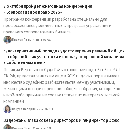
7 октября пройдет ежегодная конференция
«Корпоративное право 2026»
Программа конференции разработана специально для
профессионалов, вовлеченных в процессы управления и
правового сопровождения бизнеса
Иванов Петр
21 июл
482
Альтернативный порядок удостоверения решений общих
собраний: как участники используют правовой механизм
в собственных целях
Позиция Верховного Суда РФ в отношении подп. 3 п. 3 ст. 67.1
ГК РФ, представленная им еще в 2019 г., до сих пор вызывает
множество судебных разбирательств между участниками,
желающими оспорить решение общего собрания, которое по
какой-либо причине не соответствует их интересам, и самой
компанией.
Качура Валерия
2 авг
363
Задержаны глава совета директоров и гендиректор Эфко
Иванов Петр
30 июл
351