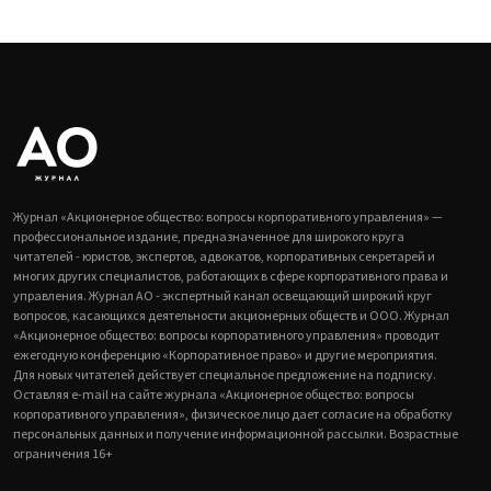
Журнал «Акционерное общество: вопросы корпоративного управления» —
профессиональное издание, предназначенное для широкого круга
читателей - юристов, экспертов, адвокатов, корпоративных секретарей и
многих других специалистов, работающих в сфере корпоративного права и
управления. Журнал АО - экспертный канал освещающий широкий круг
вопросов, касающихся деятельности акционерных обществ и ООО. Журнал
«Акционерное общество: вопросы корпоративного управления» проводит
ежегодную конференцию «Корпоративное право» и другие мероприятия.
Для новых читателей действует специальное предложение на подписку.
Оставляя e-mail на сайте журнала «Акционерное общество: вопросы
корпоративного управления», физическое лицо дает согласие на обработку
персональных данных и получение информационной рассылки. Возрастные
ограничения 16+