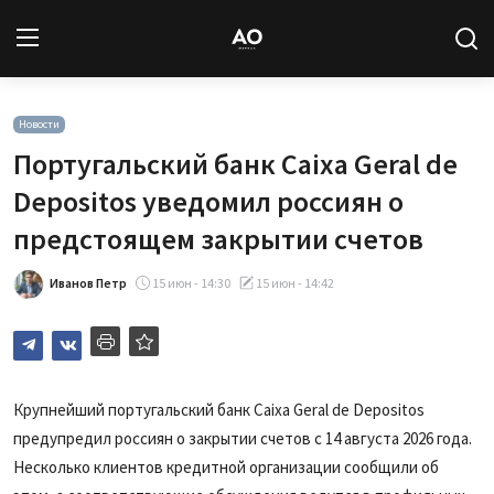
Вход
Регистрация
Новости
Португальский банк Caixa Geral de
Новости
Depositos уведомил россиян о
предстоящем закрытии счетов
Статьи
Иванов Петр
15 июн - 14:30
15 июн - 14:42
Авторы
Архив
База знаний
Крупнейший португальский банк Caixa Geral de Depositos
предупредил россиян о закрытии счетов с 14 августа 2026 года.
Подписка
Несколько клиентов кредитной организации сообщили об