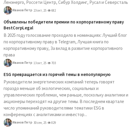
Ленэнерго, Россети Центр, Сибур Холдинг, Русал и Северсталь
Иванов Петр
23 окт, 25
682
Объявлены победители премии по корпоративному праву
BestCorpLegal
В 2025 году голосование проходило в номинациях: Лучший блог
по корпоративному праву в Telegram, Лучшая книга по
корпоративному праву, За вклад в развитие корпоративного
права
Иванов Петр
13 окт, 25
703
ESG превращается из горячей темы в непопулярную
Руководители энергетических компаний теперь говорят
гораздо меньше об экологических, социальных и
управленческих проблемах, чем раньше, поскольку аналитики и
акционеры переходят на другие темы. В последнем квартале
число упоминаний руководителями тематики ESG в
конференциях с аналитиками и инвестор...
Иванов Петр
30 сен, 25
829