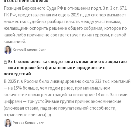
в собственных целях
Позиция Верховного Суда РФ в отношении подп. 3 п. 3 ст. 67.1
ГК РФ, представленная им еще в 2019 г., до сих пор вызывает
множество судебных разбирательств между участниками,
желающими оспорить решение общего собрания, которое по
какой-либо причине не соответствует их интересам, и самой
компанией.
Качура Валерия
2 авг
Exit-комплаенс: как подготовить компанию к закрытию
или продаже без финансовых и юридических
последствий
В 2025 г. в России было ликвидировано около 233 тыс. компаний
— на 15% больше, чем годом ранее, при минимальном
количестве новых регистраций за последние 14 лет. За этими
цифрами — три устойчивые группы причин: экономические
(ключевая ставка, падение покупательной способности,
отраслевые кризисы), д...
Рогова Ксения
2 авг