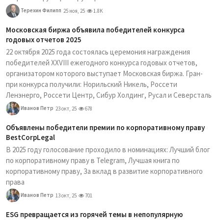
Терехин Филипп
25 ноя, 25
1.8K
Московская биржа объявила победителей конкурса
годовых отчетов 2025
22 октября 2025 года состоялась церемония награждения
победителей XXVIII ежегодного конкурса годовых отчетов,
организатором которого выступает Московская биржа. Гран-
при конкурса получили: Норильский Никель, Россети
Ленэнерго, Россети Центр, Сибур Холдинг, Русал и Северсталь
Иванов Петр
23 окт, 25
678
Объявлены победители премии по корпоративному праву
BestCorpLegal
В 2025 году голосование проходило в номинациях: Лучший блог
по корпоративному праву в Telegram, Лучшая книга по
корпоративному праву, За вклад в развитие корпоративного
права
Иванов Петр
13 окт, 25
701
ESG превращается из горячей темы в непопулярную