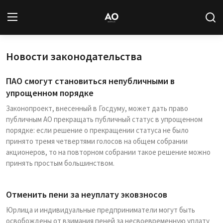
Новости законодательства
Вход
Регистрация
ПАО смогут становиться непубличными в
Новости
упрощенном порядке
Законопроект, внесенный в Госдуму, может дать право
Статьи
публичным АО прекращать публичный статус в упрощенном
порядке: если решение о прекращении статуса не было
Авторы
принято тремя четвертями голосов на общем собрании
акционеров, то на повторном собрании такое решение можно
Архив
принять простым большинством.
База знаний
Отменить пени за неуплату эковзносов
Подписка
Юрлица и индивидуальные предприниматели могут быть
освобождены от взимания пеней за несвоевременную уплату