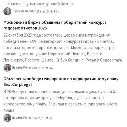
сохранить функционирующий бизнес...
Терехин Филипп
25 ноя, 25
1.8K
Московская биржа объявила победителей конкурса
годовых отчетов 2025
22 октября 2025 года состоялась церемония награждения
победителей XXVIII ежегодного конкурса годовых отчетов,
организатором которого выступает Московская биржа. Гран-
при конкурса получили: Норильский Никель, Россети
Ленэнерго, Россети Центр, Сибур Холдинг, Русал и Северсталь
Иванов Петр
23 окт, 25
682
Объявлены победители премии по корпоративному праву
BestCorpLegal
В 2025 году голосование проходило в номинациях: Лучший блог
по корпоративному праву в Telegram, Лучшая книга по
корпоративному праву, За вклад в развитие корпоративного
права
Иванов Петр
13 окт, 25
703