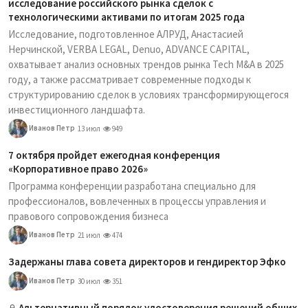
исследование российского рынка сделок с
технологическими активами по итогам 2025 года
Исследование, подготовленное АЛРУД, Анастасией
Нерчинской, VERBA LEGAL, Denuo, ADVANCE CAPITAL,
охватывает анализ основных трендов рынка Tech M&A в 2025
году, а также рассматривает современные подходы к
структурированию сделок в условиях трансформирующегося
инвестиционного ландшафта.
Иванов Петр
13 июл
949
7 октября пройдет ежегодная конференция
«Корпоративное право 2026»
Программа конференции разработана специально для
профессионалов, вовлеченных в процессы управления и
правового сопровождения бизнеса
Иванов Петр
21 июл
474
Задержаны глава совета директоров и гендиректор Эфко
Иванов Петр
30 июл
351
Альтернативный порядок удостоверения решений общих