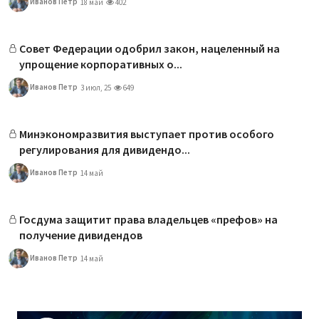
Иванов Петр
18 май
402
Совет Федерации одобрил закон, нацеленный на
упрощение корпоративных о...
Иванов Петр
3 июл, 25
649
Минэкономразвития выступает против особого
регулирования для дивидендо...
Иванов Петр
14 май
Госдума защитит права владельцев «префов» на
получение дивидендов
Иванов Петр
14 май