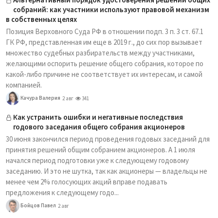
собраний: как участники используют правовой механизм
в собственных целях
Позиция Верховного Суда РФ в отношении подп. 3 п. 3 ст. 67.1
ГК РФ, представленная им еще в 2019 г., до сих пор вызывает
множество судебных разбирательств между участниками,
желающими оспорить решение общего собрания, которое по
какой-либо причине не соответствует их интересам, и самой
компанией.
Качура Валерия
2 авг
341
Как устранить ошибки и негативные последствия
годового заседания общего собрания акционеров
30 июня закончился период проведения годовых заседаний для
принятия решений общим собранием акционеров. А 1 июля
начался период подготовки уже к следующему годовому
заседанию. И это не шутка, так как акционеры — владельцы не
менее чем 2% голосующих акций вправе подавать
предложения к следующему годо...
Бойцов Павел
2 авг