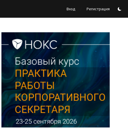
/
Вход
Регистрация
Реклама Ассоциации "НОКС", ИНН 7709980401, ERID:2SDnjdY5NTb