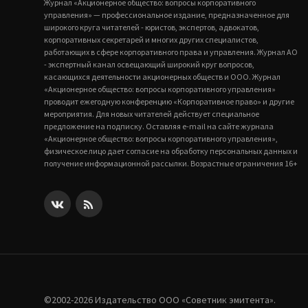
Журнал «Акционерное общество: вопросы корпоративного
управления» — профессиональное издание, предназначенное для
широкого круга читателей - юристов, экспертов, адвокатов,
корпоративных секретарей и многих других специалистов,
работающих в сфере корпоративного права и управления. Журнал АО
- экспертный канал освещающий широкий круг вопросов,
касающихся деятельности акционерных обществ и ООО. Журнал
«Акционерное общество: вопросы корпоративного управления»
проводит ежегодную конференцию «Корпоративное право» и другие
мероприятия. Для новых читателей действует специальное
предложение на подписку. Оставляя e-mail на сайте журнала
«Акционерное общество: вопросы корпоративного управления»,
физическое лицо дает согласие на обработку персональных данных и
получение информационной рассылки. Возрастные ограничения 16+
©2002-2026 Издательство ООО «‎Советник эмитента».