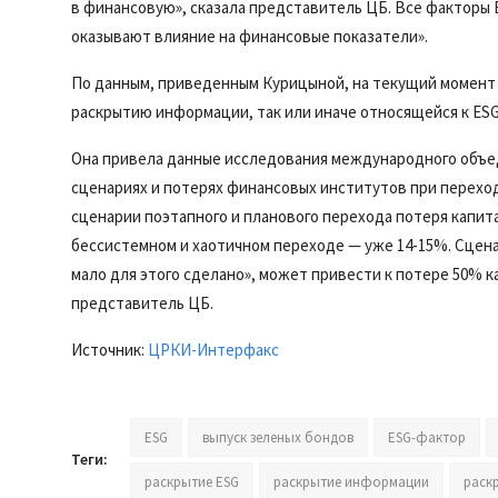
в финансовую», сказала представитель ЦБ. Все факторы E
оказывают влияние на финансовые показатели».
По данным, приведенным Курицыной, на текущий момент 
раскрытию информации, так или иначе относящейся к ESG
Она привела данные исследования международного объе
сценариях и потерях финансовых институтов при перехо
сценарии поэтапного и планового перехода потеря капит
бессистемном и хаотичном переходе — уже 14-15%. Сцена
мало для этого сделано», может привести к потере 50% к
представитель ЦБ.
Источник:
ЦРКИ-Интерфакс
ESG
выпуск зеленых бондов
ESG-фактор
Теги:
раскрытие ESG
раскрытие информации
раск