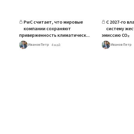
PwC считает, что мировые
С 2027-го вл
компании сохраняют
систему жес
приверженность климатическ...
эмиссию CO₂
Иванов Петр
Иванов Петр
4 май