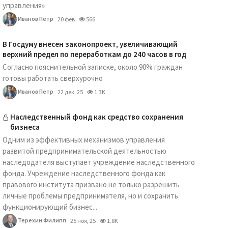
управления»
Иванов Петр
20 фев
566
В Госдуму внесен законопроект, увеличивающий
верхний предел по переработкам до 240 часов в год
Согласно пояснительной записке, около 90% граждан
готовы работать сверхурочно
Иванов Петр
22 дек, 25
1.3K
Наследственный фонд как средство сохранения
бизнеса
Одним из эффективных механизмов управления
развитой предпринимательской деятельностью
наследодателя выступает учреждение наследственного
фонда. Учреждение наследственного фонда как
правового института призвано не только разрешить
личные проблемы предпринимателя, но и сохранить
функционирующий бизнес...
Терехин Филипп
25 ноя, 25
1.8K