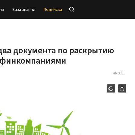
ив
База знаний
Подписка
два документа по раскрытию
 финкомпаниями
903