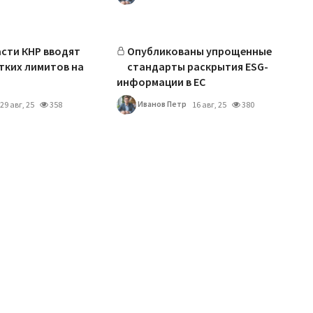
асти КНР вводят
Опубликованы упрощенные
тких лимитов на
стандарты раскрытия ESG-
информации в ЕС
Иванов Петр
29 авг, 25
358
16 авг, 25
380