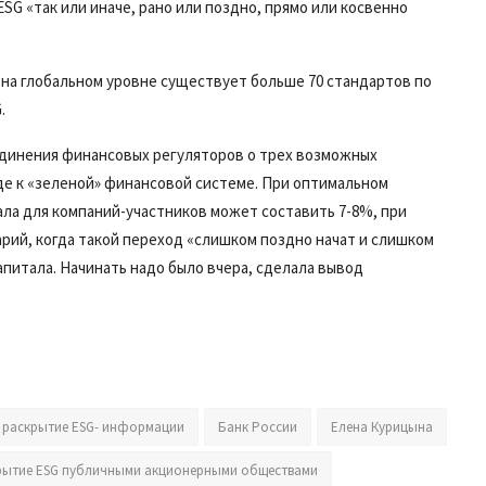
SG «так или иначе, рано или поздно, прямо или косвенно
на глобальном уровне существует больше 70 стандартов по
.
динения финансовых регуляторов о трех возможных
де к «зеленой» финансовой системе. При оптимальном
ала для компаний-участников может составить 7-8%, при
рий, когда такой переход «слишком поздно начат и слишком
апитала. Начинать надо было вчера, сделала вывод
раскрытие ESG- информации
Банк России
Елена Курицына
рытие ESG публичными акционерными обществами