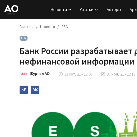
Новости
Статьи
Авторы
Арх
Главная
Новости
ESG
Вход
ESG
Регистрация
Банк России разрабатывает 
Новости
нефинансовой информации
Статьи
Журнал АО
13 окт, 21 - 12:00
30 ноя, 21 - 12:13
Авторы
Архив
База знаний
Подписка