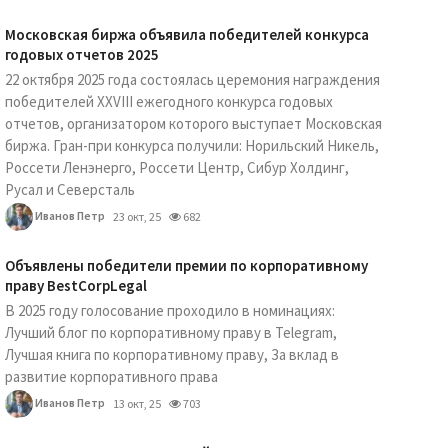
Московская биржа объявила победителей конкурса
годовых отчетов 2025
22 октября 2025 года состоялась церемония награждения
победителей XXVIII ежегодного конкурса годовых
отчетов, организатором которого выступает Московская
биржа. Гран-при конкурса получили: Норильский Никель,
Россети Ленэнерго, Россети Центр, Сибур Холдинг,
Русал и Северсталь
Иванов Петр
23 окт, 25
682
Объявлены победители премии по корпоративному
праву BestCorpLegal
В 2025 году голосование проходило в номинациях:
Лучший блог по корпоративному праву в Telegram,
Лучшая книга по корпоративному праву, За вклад в
развитие корпоративного права
Иванов Петр
13 окт, 25
703