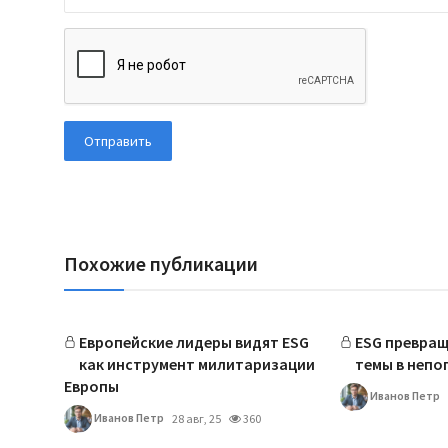
Отправить
Похожие публикации
Европейские лидеры видят ESG
ESG превращ
как инструмент милитаризации
темы в непо
Европы
Иванов Петр
Иванов Петр
28 авг, 25
360