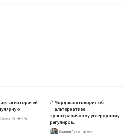
ается из горячей
Мордашов говорит об
пулярную
альтернативе
трансграничному углеродному
30 сен, 25
829
регулиров...
Иванов Петр
18 фев