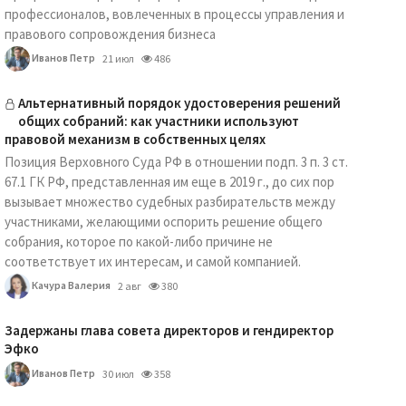
профессионалов, вовлеченных в процессы управления и
правового сопровождения бизнеса
Иванов Петр
21 июл
486
Альтернативный порядок удостоверения решений
общих собраний: как участники используют
правовой механизм в собственных целях
Позиция Верховного Суда РФ в отношении подп. 3 п. 3 ст.
67.1 ГК РФ, представленная им еще в 2019 г., до сих пор
вызывает множество судебных разбирательств между
участниками, желающими оспорить решение общего
собрания, которое по какой-либо причине не
соответствует их интересам, и самой компанией.
Качура Валерия
2 авг
380
Задержаны глава совета директоров и гендиректор
Эфко
Иванов Петр
30 июл
358