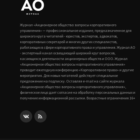
Журнал «Акционерное общество: вопросы корпоративного
управления» — профессиональное издание, предназначенное для
широкого круга читателей - юристов, экспертов, адвокатов,
корпоративных секретарей и многих других специалистов,
работающих в сфере корпоративного права и управления. Журнал АО
- экспертный канал освещающий широкий круг вопросов,
касающихся деятельности акционерных обществ и ООО. Журнал
«Акционерное общество: вопросы корпоративного управления»
проводит ежегодную конференцию «Корпоративное право» и другие
мероприятия. Для новых читателей действует специальное
предложение на подписку. Оставляя e-mail на сайте журнала
«Акционерное общество: вопросы корпоративного управления»,
физическое лицо дает согласие на обработку персональных данных и
получение информационной рассылки. Возрастные ограничения 16+