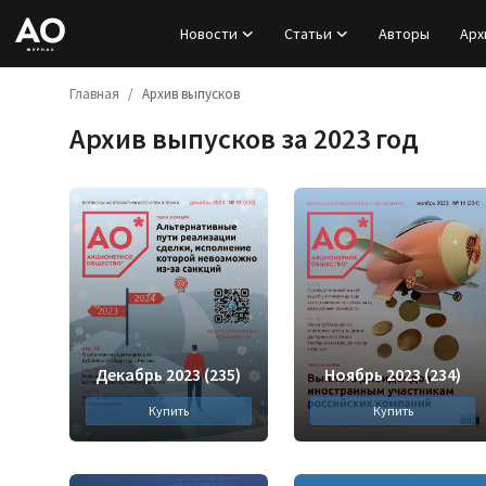
Новости
Статьи
Авторы
Арх
Главная
Архив выпусков
Вход
Архив выпусков за 2023 год
Регистрация
Новости
Статьи
Авторы
Архив
Декабрь 2023 (235)
Ноябрь 2023 (234)
Купить
Купить
База знаний
Подписка