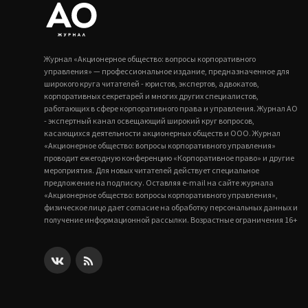
Журнал «Акционерное общество: вопросы корпоративного
управления» — профессиональное издание, предназначенное для
широкого круга читателей - юристов, экспертов, адвокатов,
корпоративных секретарей и многих других специалистов,
работающих в сфере корпоративного права и управления. Журнал АО
- экспертный канал освещающий широкий круг вопросов,
касающихся деятельности акционерных обществ и ООО. Журнал
«Акционерное общество: вопросы корпоративного управления»
проводит ежегодную конференцию «Корпоративное право» и другие
мероприятия. Для новых читателей действует специальное
предложение на подписку. Оставляя e-mail на сайте журнала
«Акционерное общество: вопросы корпоративного управления»,
физическое лицо дает согласие на обработку персональных данных и
получение информационной рассылки. Возрастные ограничения 16+