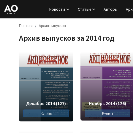
Новости
Статьи
Авторы
Арх
Главная
Архив выпусков
Вход
Архив выпусков за 2014 год
Регистрация
Новости
Статьи
Авторы
Архив
Декабрь 2014 (127)
Ноябрь 2014 (126)
Купить
Купить
База знаний
Подписка