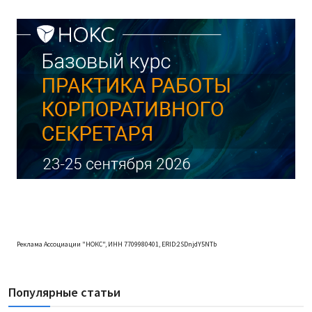
Реклама Ассоциации "НОКС", ИНН 7709980401, ERID:2SDnjdY5NTb
Популярные статьи