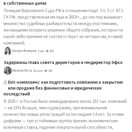
в собственных целях
Позиция Верховного Суда РФ в отношении подп. 3 п. 3 ст. 67.1
ГК РФ, представленная им еще в 2019 г., до сих пор вызывает
множество судебных разбирательств между участниками,
желающими оспорить решение общего собрания, которое по
какой-либо причине не соответствует их интересам, и самой
компанией.
Качура Валерия
2 авг
384
Задержаны глава совета директоров и гендиректор Эфко
Иванов Петр
30 июл
358
Exit-комплаенс: как подготовить компанию к закрытию
или продаже без финансовых и юридических
последствий
В 2025 г. в России было ликвидировано около 233 тыс. компаний
— на 15% больше, чем годом ранее, при минимальном
количестве новых регистраций за последние 14 лет. За этими
цифрами — три устойчивые группы причин: экономические
(ключевая ставка, падение покупательной способности,