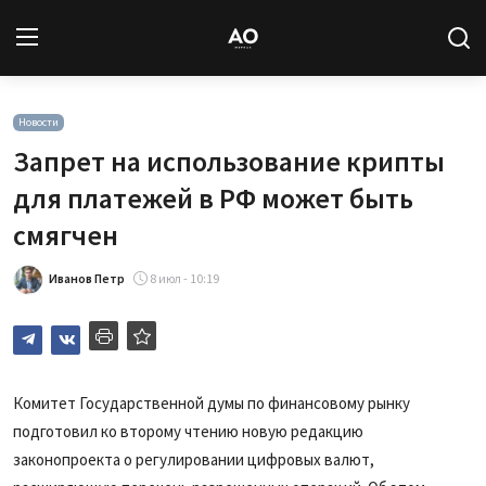
Вход
Регистрация
Новости
Запрет на использование крипты
Новости
для платежей в РФ может быть
смягчен
Статьи
Иванов Петр
8 июл - 10:19
Авторы
Архив
База знаний
Комитет Государственной думы по финансовому рынку
подготовил ко второму чтению новую редакцию
Подписка
законопроекта о регулировании цифровых валют,