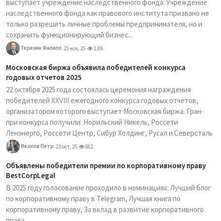
выступает учреждение наследственного фонда. Учреждение
наследственного фонда как правового института призвано не
только разрешить личные проблемы предпринимателя, но и
сохранить функционирующий бизнес...
Терехин Филипп
25 ноя, 25
1.8K
Московская биржа объявила победителей конкурса
годовых отчетов 2025
22 октября 2025 года состоялась церемония награждения
победителей XXVIII ежегодного конкурса годовых отчетов,
организатором которого выступает Московская биржа. Гран-
при конкурса получили: Норильский Никель, Россети
Ленэнерго, Россети Центр, Сибур Холдинг, Русал и Северсталь
Иванов Петр
23 окт, 25
682
Объявлены победители премии по корпоративному праву
BestCorpLegal
В 2025 году голосование проходило в номинациях: Лучший блог
по корпоративному праву в Telegram, Лучшая книга по
корпоративному праву, За вклад в развитие корпоративного
права