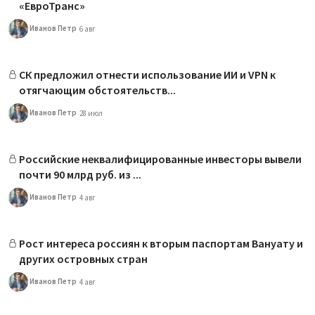
«ЕвроТранс»
Иванов Петр
6 авг
СК предложил отнести использование ИИ и VPN к
отягчающим обстоятельств...
Иванов Петр
28 июл
Российские неквалифицированные инвесторы вывели
почти 90 млрд руб. из ...
Иванов Петр
4 авг
Рост интереса россиян к вторым паспортам Вануату и
других островных стран
Иванов Петр
4 авг