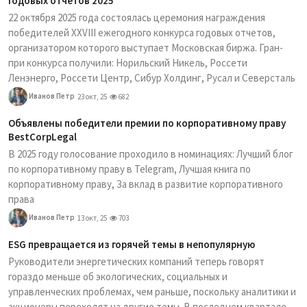
годовых отчетов 2025
22 октября 2025 года состоялась церемония награждения
победителей XXVIII ежегодного конкурса годовых отчетов,
организатором которого выступает Московская биржа. Гран-
при конкурса получили: Норильский Никель, Россети
Ленэнерго, Россети Центр, Сибур Холдинг, Русал и Северсталь
Иванов Петр
23 окт, 25
682
Объявлены победители премии по корпоративному праву
BestCorpLegal
В 2025 году голосование проходило в номинациях: Лучший блог
по корпоративному праву в Telegram, Лучшая книга по
корпоративному праву, За вклад в развитие корпоративного
права
Иванов Петр
13 окт, 25
703
ESG превращается из горячей темы в непопулярную
Руководители энергетических компаний теперь говорят
гораздо меньше об экологических, социальных и
управленческих проблемах, чем раньше, поскольку аналитики и
акционеры переходят на другие темы. В последнем квартале