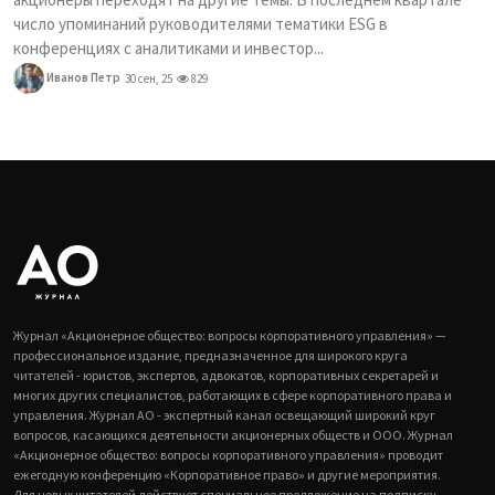
число упоминаний руководителями тематики ESG в
конференциях с аналитиками и инвестор...
Иванов Петр
30 сен, 25
829
Журнал «Акционерное общество: вопросы корпоративного управления» —
профессиональное издание, предназначенное для широкого круга
читателей - юристов, экспертов, адвокатов, корпоративных секретарей и
многих других специалистов, работающих в сфере корпоративного права и
управления. Журнал АО - экспертный канал освещающий широкий круг
вопросов, касающихся деятельности акционерных обществ и ООО. Журнал
«Акционерное общество: вопросы корпоративного управления» проводит
ежегодную конференцию «Корпоративное право» и другие мероприятия.
Для новых читателей действует специальное предложение на подписку.