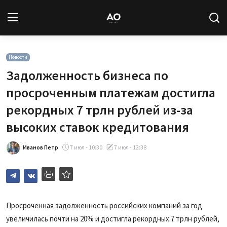
Вход
Регистрация
Новости
Задолженность бизнеса по
Новости
просроченным платежам достигла
рекордных 7 трлн рублей из-за
Статьи
высоких ставок кредитования
Авторы
Иванов Петр
7 июл - 10:30
7 июл - 12:38
Архив
База знаний
Просроченная задолженность российских компаний за год
Подписка
увеличилась почти на 20% и достигла рекордных 7 трлн рублей,