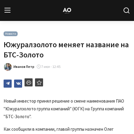
Вход
Регистрация
Новости
Южуралзолото меняет название на
Новости
БТС-Золото
Статьи
Иванов Петр
7 июл - 12:45
Авторы
Архив
Новый инвестор принял решение о смене наименования ПАО
"Южуралзолото группа компаний" (ЮГК) на Группа компаний
База знаний
"БТС-Золото".
Подписка
Как сообщили в компании, главой группы назначен Олег