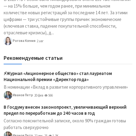
— на 15% больше, чем годом ранее, при минимальном
количестве новых регистраций за последние 14 лет. За этими
цифрами — три устойчивые группы причин: экономические
(ключевая ставка, падение покупательной способности,
отраслевые кризисы), д...
Рогова Ксения
2 авг
Рекомендуемые статьи
⚡️Журнал «Акционерное общество» стал лауреатом
Национальной премии «Директор года»
В номинации «Вклад в развитие корпоративного управления»
Иванов Петр
20 фев
566
В Госдуму внесен законопроект, увеличивающий верхний
предел по переработкам до 240 часов в год
Согласно пояснительной записке, около 90% граждан готовы
работать сверхурочно
Иванов Петр
22 дек, 25
1.3K