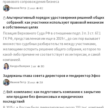
правового сопровождения бизнеса
Иванов Петр
21 июл
482
Альтернативный порядок удостоверения решений общих
собраний: как участники используют правовой механизм
в собственных целях
Позиция Верховного Суда РФ в отношении подп. 3 п. 3 ст. 67.1
ГК РФ, представленная им еще в 2019 г., до сих пор вызывает
множество судебных разбирательств между участниками,
желающими оспорить решение общего собрания, которое по
какой-либо причине не соответствует их интересам, и самой
компанией.
Качура Валерия
2 авг
380
Задержаны глава совета директоров и гендиректор Эфко
Иванов Петр
30 июл
354
Exit-комплаенс: как подготовить компанию к закрытию
или продаже без финансовых и юридических
последствий
В 2025 г. в России было ликвидировано около 233 тыс. компаний