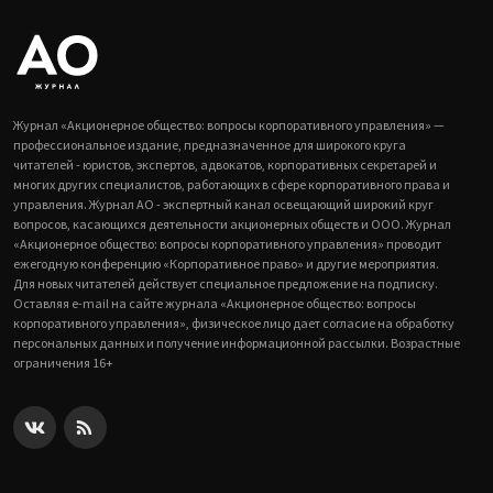
Журнал «Акционерное общество: вопросы корпоративного управления» —
профессиональное издание, предназначенное для широкого круга
читателей - юристов, экспертов, адвокатов, корпоративных секретарей и
многих других специалистов, работающих в сфере корпоративного права и
управления. Журнал АО - экспертный канал освещающий широкий круг
вопросов, касающихся деятельности акционерных обществ и ООО. Журнал
«Акционерное общество: вопросы корпоративного управления» проводит
ежегодную конференцию «Корпоративное право» и другие мероприятия.
Для новых читателей действует специальное предложение на подписку.
Оставляя e-mail на сайте журнала «Акционерное общество: вопросы
корпоративного управления», физическое лицо дает согласие на обработку
персональных данных и получение информационной рассылки. Возрастные
ограничения 16+