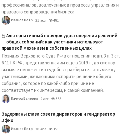
профессионалов, вовлеченных в процессы управления и
правового сопровождения бизнеса
Иванов Петр
21 июл
481
Альтернативный порядок удостоверения решений
общих собраний: как участники используют
правовой механизм в собственных целях
Позиция Верховного Суда РФ в отношении подп. 3 п. 3 ст.
67.1 ГК РФ, представленная им еще в 2019 г., до сих пор
вызывает множество судебных разбирательств между
участниками, желающими оспорить решение общего
собрания, которое по какой-либо причине не
соответствует их интересам, и самой компанией.
Качура Валерия
2 авг
355
Задержаны глава совета директоров и гендиректор
Эфко
Иванов Петр
30 июл
351