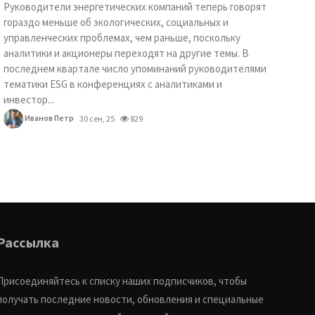
Руководители энергетических компаний теперь говорят
гораздо меньше об экологических, социальных и
управленческих проблемах, чем раньше, поскольку
аналитики и акционеры переходят на другие темы. В
последнем квартале число упоминаний руководителями
тематики ESG в конференциях с аналитиками и
инвестор...
Иванов Петр
30 сен, 25
829
Рассылка
Присоединяйтесь к списку наших подписчиков, чтобы
получать последние новости, обновления и специальные