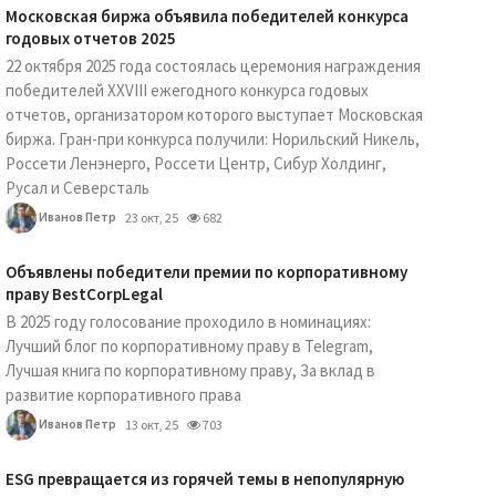
Московская биржа объявила победителей конкурса
годовых отчетов 2025
22 октября 2025 года состоялась церемония награждения
победителей XXVIII ежегодного конкурса годовых
отчетов, организатором которого выступает Московская
биржа. Гран-при конкурса получили: Норильский Никель,
Россети Ленэнерго, Россети Центр, Сибур Холдинг,
Русал и Северсталь
Иванов Петр
23 окт, 25
682
Объявлены победители премии по корпоративному
праву BestCorpLegal
В 2025 году голосование проходило в номинациях:
Лучший блог по корпоративному праву в Telegram,
Лучшая книга по корпоративному праву, За вклад в
развитие корпоративного права
Иванов Петр
13 окт, 25
703
ESG превращается из горячей темы в непопулярную