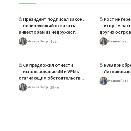
Президент подписал закон,
Рост интере
позволяющий отказать
вторым пасп
инвесторам из недружест...
других остров
Иванов Петр
Иванов Петр
4 авг
СК предложил отнести
RWB приобре
использование ИИ и VPN к
Летниковско
отягчающим обстоятельств...
Иванов Петр
Иванов Петр
28 июл