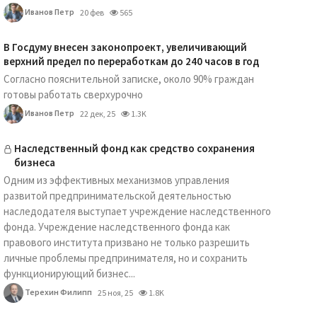
Иванов Петр
20 фев
565
В Госдуму внесен законопроект, увеличивающий
верхний предел по переработкам до 240 часов в год
Согласно пояснительной записке, около 90% граждан
готовы работать сверхурочно
Иванов Петр
22 дек, 25
1.3K
Наследственный фонд как средство сохранения
бизнеса
Одним из эффективных механизмов управления
развитой предпринимательской деятельностью
наследодателя выступает учреждение наследственного
фонда. Учреждение наследственного фонда как
правового института призвано не только разрешить
личные проблемы предпринимателя, но и сохранить
функционирующий бизнес...
Терехин Филипп
25 ноя, 25
1.8K