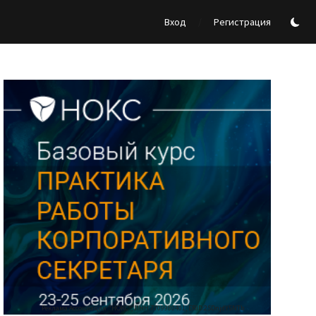
/
Вход
Регистрация
Реклама Ассоциации "НОКС", ИНН 7709980401, ERID:2SDnjdY5NTb