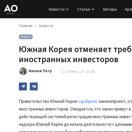
Новости
Статьи
Авторы
Арх
Главная
Новости
Вход
Новости
Регистрация
Южная Корея отменяет треб
Новости
иностранных инвесторов
Статьи
Иванов Петр
13 июн, 23 - 11:20
Авторы
Архив
Правительство Южной Кореи
одобрило
законопроект, о
иностранных инвесторов. Ожидается, что закон примут в 
База знаний
действующей системой регистрации иностранные инвес
надзора Южной Кореи до начала деятельности с ценными
Подписка
инвестиционные счета без необходимости проходить пр