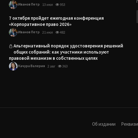
Иванов Петр
13 июл
953
7 октября пройдет ежегодная конференция
«Корпоративное право 2026»
Иванов Петр
21 июл
482
Альтернативный порядок удостоверения решений
общих собраний: как участники используют
правовой механизм в собственных целях
Качура Валерия
2 авг
363
Об издании
Реквиз