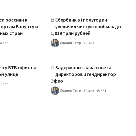
са россиян к
Сбербанк в I полугодии
ортам Вануату и
увеличил чистую прибыль до
ных стран
1,019 трлн рублей
Иванов Петр
4 авг
29 июл
л у ВТБ офис на
Задержаны глава совета
й улице
директоров и гендиректор
Эфко
7 авг
Иванов Петр
30 июл
351