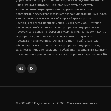
управления» — профессиональное издание, предназначенное для
широкого круга читателей - юристов, экспертов, адвокатов,
корпоративных секретарей и многих других специалистов,
работающих в сфере корпоративного права и управления. Журнал АО
- экспертный канал освещающий широкий круг вопросов,
касающихся деятельности акционерных обществ и ООО. Журнал
«Акционерное общество: вопросы корпоративного управления»
проводит ежегодную конференцию «Корпоративное право» и другие
мероприятия. Для новых читателей действует специальное
предложение на подписку. Оставляя e-mail на сайте журнала
«Акционерное общество: вопросы корпоративного управления»,
физическое лицо дает согласие на обработку персональных данных и
получение информационной рассылки. Возрастные ограничения 16+
©2002-2026 Издательство ООО «‎Советник эмитента».