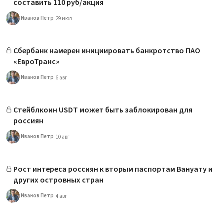
составить 110 руб/акция
Иванов Петр
29 июл
Сбербанк намерен инициировать банкротство ПАО
«ЕвроТранс»
Иванов Петр
6 авг
Cтейблкоин USDT может быть заблокирован для
россиян
Иванов Петр
10 авг
Рост интереса россиян к вторым паспортам Вануату и
других островных стран
Иванов Петр
4 авг