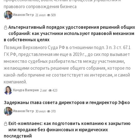
правового сопровождения бизнеса
Иванов Петр
21 июл
509
Альтернативный порядок удостоверения решений общих
собраний: как участники используют правовой механизм
в собственных целях
Позиция Верховного Суда РФ в отношении подп. 3 п. 3 ст. 67.1
ГК РФ, представленная им еще в 2019 г., до сих пор вызывает
множество судебных разбирательств между участниками,
желающими оспорить решение общего собрания, которое по
какой-либо причине не соответствует их интересам, и самой
компанией.
Качура Валерия
2 авг
423
Задержаны глава совета директоров и гендиректор Эфко
Иванов Петр
30 июл
370
Exit-комплаенс: как подготовить компанию к закрытию
или продаже без финансовых и юридических
последствий