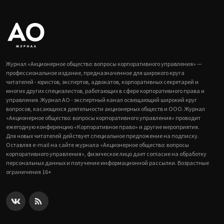
Журнал «Акционерное общество: вопросы корпоративного управления» —
профессиональное издание, предназначенное для широкого круга
читателей - юристов, экспертов, адвокатов, корпоративных секретарей и
многих других специалистов, работающих в сфере корпоративного права и
управления. Журнал АО - экспертный канал освещающий широкий круг
вопросов, касающихся деятельности акционерных обществ и ООО. Журнал
«Акционерное общество: вопросы корпоративного управления» проводит
ежегодную конференцию «Корпоративное право» и другие мероприятия.
Для новых читателей действует специальное предложение на подписку.
Оставляя e-mail на сайте журнала «Акционерное общество: вопросы
корпоративного управления», физическое лицо дает согласие на обработку
персональных данных и получение информационной рассылки. Возрастные
ограничения 16+