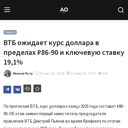
Вход
Регистрация
Новости
ВТБ ожидает курс доллара в
Новости
пределах ₽86-90 и ключевую ставку
19,1%
Статьи
Иванов Петр
31 июл, 25 - 13:59
31 июл, 25 - 14:17
316
Авторы
Архив
База знаний
По прогнозам ВТБ, курс доллара к концу 2025 года составит ₽86-
90. Об этом заявил первый заместитель председателя
Подписка
правления ВТБ Дмитрий Пьянов во время брифинга по итогам