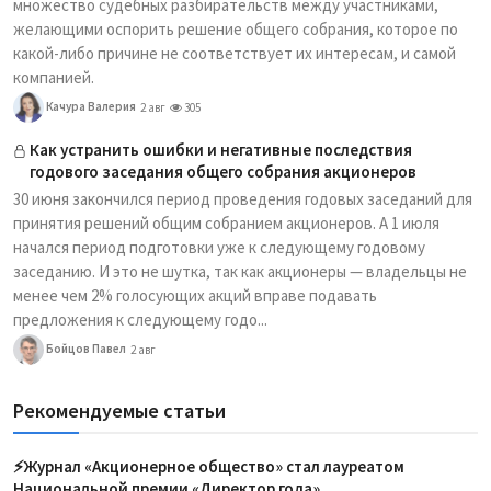
множество судебных разбирательств между участниками,
желающими оспорить решение общего собрания, которое по
какой-либо причине не соответствует их интересам, и самой
компанией.
Качура Валерия
2 авг
305
Как устранить ошибки и негативные последствия
годового заседания общего собрания акционеров
30 июня закончился период проведения годовых заседаний для
принятия решений общим собранием акционеров. А 1 июля
начался период подготовки уже к следующему годовому
заседанию. И это не шутка, так как акционеры — владельцы не
менее чем 2% голосующих акций вправе подавать
предложения к следующему годо...
Бойцов Павел
2 авг
Рекомендуемые статьи
⚡️Журнал «Акционерное общество» стал лауреатом
Национальной премии «Директор года»