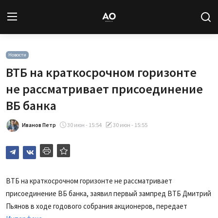
Вход
Регистрация
Новости
ВТБ на краткосрочном горизонте
Новости
не рассматривает присоединение
ВБ банка
Статьи
Иванов Петр
30 июн - 15:54
30 июн - 15:55
Авторы
Архив
База знаний
ВТБ на краткосрочном горизонте не рассматривает
присоединение ВБ банка, заявил первый зампред ВТБ Дмитрий
Подписка
Пьянов в ходе годового собрания акционеров, передает