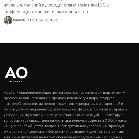
число упоминаний руководителями тематики ESG в
конференциях с аналитиками и инвестор...
Иванов Петр
30 сен, 25
826
Журнал «Акционерное общество: вопросы корпоративного управления» —
профессиональное издание, предназначенное для широкого круга
читателей - юристов, экспертов, адвокатов, корпоративных секретарей и
многих других специалистов, работающих в сфере корпоративного права и
управления. Журнал АО - экспертный канал освещающий широкий круг
вопросов, касающихся деятельности акционерных обществ и ООО. Журнал
«Акционерное общество: вопросы корпоративного управления» проводит
ежегодную конференцию «Корпоративное право» и другие мероприятия.
Для новых читателей действует специальное предложение на подписку.