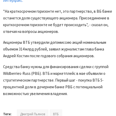
Интерфакс.
"На краткосрочном горизонте нет, это партнерство, в ВБ банке
останется доля существующего акционера. Присоединение в
краткосрочном горизонте не будет происходить", - сказал он,
отвечая на вопросы акционеров.
Акционеры
ВТБ
утвердили допэмиссию акций номинальным
объемом 314 млрд рублей, заявил журналистам глава банка
Андрей Костин после годового собрания акционеров.
Средства банку нужны
для финансирования сделки
с группой
Wildberries-Russ (РВБ). ВТБ и маркетплейс в мае объявили о
стратегическом партнерстве. Первый шаг - покупка ВТБ 5-
процентной доли в
дочернем банке РВБ с потенциальной
возможностью увеличения владения.
Теги:
Дмитрий Пьянов
ВТБ