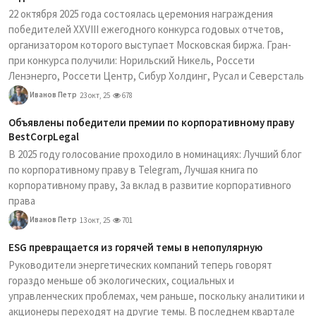
22 октября 2025 года состоялась церемония награждения
победителей XXVIII ежегодного конкурса годовых отчетов,
организатором которого выступает Московская биржа. Гран-
при конкурса получили: Норильский Никель, Россети
Ленэнерго, Россети Центр, Сибур Холдинг, Русал и Северсталь
Иванов Петр
23 окт, 25
678
Объявлены победители премии по корпоративному праву
BestCorpLegal
В 2025 году голосование проходило в номинациях: Лучший блог
по корпоративному праву в Telegram, Лучшая книга по
корпоративному праву, За вклад в развитие корпоративного
права
Иванов Петр
13 окт, 25
701
ESG превращается из горячей темы в непопулярную
Руководители энергетических компаний теперь говорят
гораздо меньше об экологических, социальных и
управленческих проблемах, чем раньше, поскольку аналитики и
акционеры переходят на другие темы. В последнем квартале