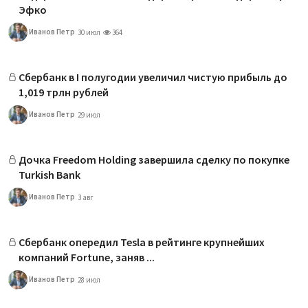
Эфко
Иванов Петр
30 июл
364
Сбербанк в I полугодии увеличил чистую прибыль до
1,019 трлн рублей
Иванов Петр
29 июл
Дочка Freedom Holding завершила сделку по покупке
Turkish Bank
Иванов Петр
3 авг
Сбербанк опередил Tesla в рейтинге крупнейших
компаний Fortune, заняв ...
Иванов Петр
28 июл