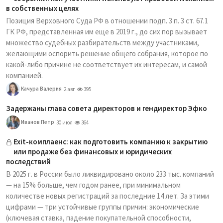
в собственных целях
Позиция Верховного Суда РФ в отношении подп. 3 п. 3 ст. 67.1
ГК РФ, представленная им еще в 2019 г., до сих пор вызывает
множество судебных разбирательств между участниками,
желающими оспорить решение общего собрания, которое по
какой-либо причине не соответствует их интересам, и самой
компанией.
Качура Валерия
2 авг
395
Задержаны глава совета директоров и гендиректор Эфко
Иванов Петр
30 июл
364
Exit-комплаенс: как подготовить компанию к закрытию
или продаже без финансовых и юридических
последствий
В 2025 г. в России было ликвидировано около 233 тыс. компаний
— на 15% больше, чем годом ранее, при минимальном
количестве новых регистраций за последние 14 лет. За этими
цифрами — три устойчивые группы причин: экономические
(ключевая ставка, падение покупательной способности,