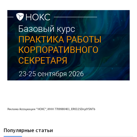
Реклама Ассоциации "НОКС", ИНН 7709980401, ERID:2SDnjdY5NTb
Популярные статьи