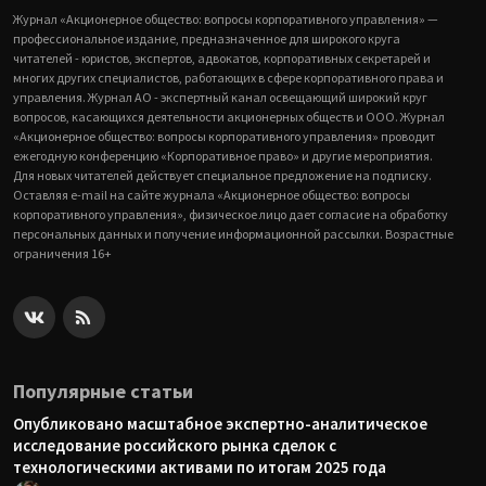
Журнал «Акционерное общество: вопросы корпоративного управления» —
профессиональное издание, предназначенное для широкого круга
читателей - юристов, экспертов, адвокатов, корпоративных секретарей и
многих других специалистов, работающих в сфере корпоративного права и
управления. Журнал АО - экспертный канал освещающий широкий круг
вопросов, касающихся деятельности акционерных обществ и ООО. Журнал
«Акционерное общество: вопросы корпоративного управления» проводит
ежегодную конференцию «Корпоративное право» и другие мероприятия.
Для новых читателей действует специальное предложение на подписку.
Оставляя e-mail на сайте журнала «Акционерное общество: вопросы
корпоративного управления», физическое лицо дает согласие на обработку
персональных данных и получение информационной рассылки. Возрастные
ограничения 16+
Популярные статьи
Опубликовано масштабное экспертно-аналитическое
исследование российского рынка сделок с
технологическими активами по итогам 2025 года