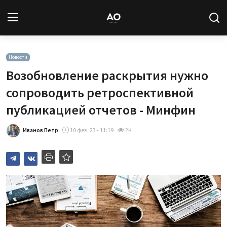
Вход
Регистрация
Новости
Возобновление раскрытия нужно
Новости
сопроводить ретроспективной
публикацией отчетов - Минфин
Статьи
Иванов Петр
10 фев, 23 - 11:19
2K
Авторы
Архив
База знаний
Подписка