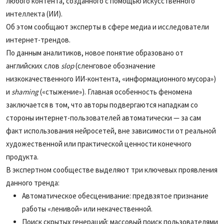
любого контента, созданного с помощью искусственного
интеллекта (ИИ).
Об этом сообщают эксперты в сфере медиа и исследователи
интернет-трендов.
По данным аналитиков, новое понятие образовано от
английских слов
slop
(сленговое обозначение
низкокачественного ИИ-контента, «информационного мусора»)
и
shaming
(«стыжение»). Главная особенность феномена
заключается в том, что авторы подвергаются нападкам со
стороны интернет-пользователей автоматически — за сам
факт использования нейросетей, вне зависимости от реальной
художественной или практической ценности конечного
продукта.
В экспертном сообществе выделяют три ключевых проявления
данного тренда:
Автоматическое обесценивание
: предвзятое признание
работы «ленивой» или некачественной.
Поиск скрытых генераций
: массовый поиск пользователями