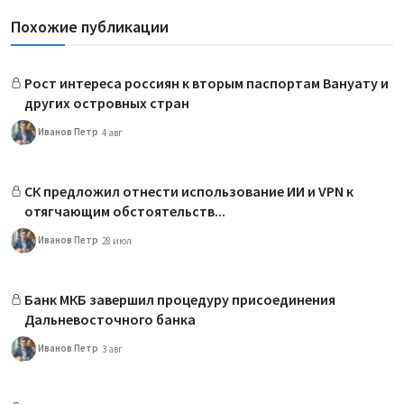
Похожие публикации
Рост интереса россиян к вторым паспортам Вануату и
других островных стран
Иванов Петр
4 авг
СК предложил отнести использование ИИ и VPN к
отягчающим обстоятельств...
Иванов Петр
28 июл
Банк МКБ завершил процедуру присоединения
Дальневосточного банка
Иванов Петр
3 авг