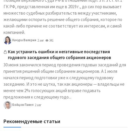
Позиция Верховного Суда РФ в отношении подп. 3 п. 3 ст. 67.1
ГК РФ, представленная им еще в 2019 г., до сих пор вызывает
множество судебных разбирательств между участниками,
желающими оспорить решение общего собрания, которое по
какой-либо причине не соответствует их интересам, и самой
компанией.
Качура Валерия
2 авг
341
Как устранить ошибки и негативные последствия
годового заседания общего собрания акционеров
30 июня закончился период проведения годовых заседаний для
принятия решений общим собранием акционеров. А 1 июля
начался период подготовки уже к следующему годовому
заседанию. И это не шутка, так как акционеры — владельцы не
менее чем 2% голосующих акций вправе подавать
предложения к следующему годо...
Бойцов Павел
2 авг
Рекомендуемые статьи