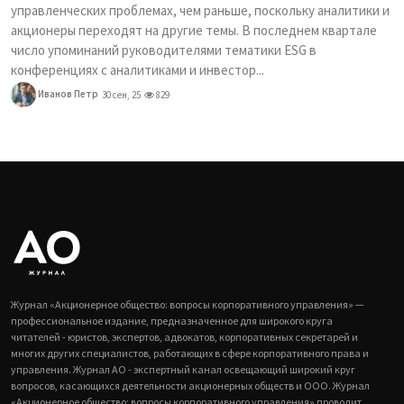
управленческих проблемах, чем раньше, поскольку аналитики и
акционеры переходят на другие темы. В последнем квартале
число упоминаний руководителями тематики ESG в
конференциях с аналитиками и инвестор...
Иванов Петр
30 сен, 25
829
Журнал «Акционерное общество: вопросы корпоративного управления» —
профессиональное издание, предназначенное для широкого круга
читателей - юристов, экспертов, адвокатов, корпоративных секретарей и
многих других специалистов, работающих в сфере корпоративного права и
управления. Журнал АО - экспертный канал освещающий широкий круг
вопросов, касающихся деятельности акционерных обществ и ООО. Журнал
«Акционерное общество: вопросы корпоративного управления» проводит