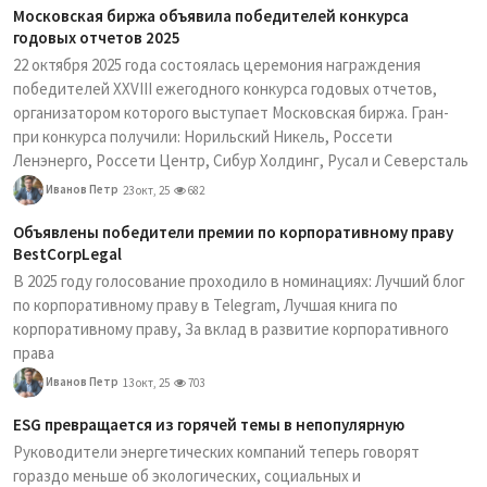
Московская биржа объявила победителей конкурса
годовых отчетов 2025
22 октября 2025 года состоялась церемония награждения
победителей XXVIII ежегодного конкурса годовых отчетов,
организатором которого выступает Московская биржа. Гран-
при конкурса получили: Норильский Никель, Россети
Ленэнерго, Россети Центр, Сибур Холдинг, Русал и Северсталь
Иванов Петр
23 окт, 25
682
Объявлены победители премии по корпоративному праву
BestCorpLegal
В 2025 году голосование проходило в номинациях: Лучший блог
по корпоративному праву в Telegram, Лучшая книга по
корпоративному праву, За вклад в развитие корпоративного
права
Иванов Петр
13 окт, 25
703
ESG превращается из горячей темы в непопулярную
Руководители энергетических компаний теперь говорят
гораздо меньше об экологических, социальных и