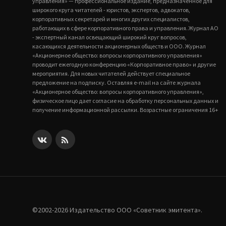
управления» — профессиональное издание, предназначенное для
широкого круга читателей - юристов, экспертов, адвокатов,
корпоративных секретарей и многих других специалистов,
работающих в сфере корпоративного права и управления. Журнал АО
- экспертный канал освещающий широкий круг вопросов,
касающихся деятельности акционерных обществ и ООО. Журнал
«Акционерное общество: вопросы корпоративного управления»
проводит ежегодную конференцию «Корпоративное право» и другие
мероприятия. Для новых читателей действует специальное
предложение на подписку. Оставляя e-mail на сайте журнала
«Акционерное общество: вопросы корпоративного управления»,
физическое лицо дает согласие на обработку персональных данных и
получение информационной рассылки. Возрастные ограничения 16+
©2002-2026 Издательство ООО «‎Советник эмитента».