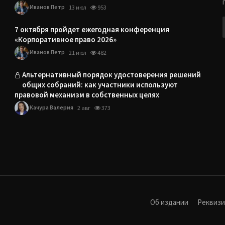
Иванов Петр
13 июл
953
7 октября пройдет ежегодная конференция
«Корпоративное право 2026»
Иванов Петр
21 июл
482
Альтернативный порядок удостоверения решений
общих собраний: как участники используют
правовой механизм в собственных целях
Качура Валерия
2 авг
373
Об издании
Реквиз