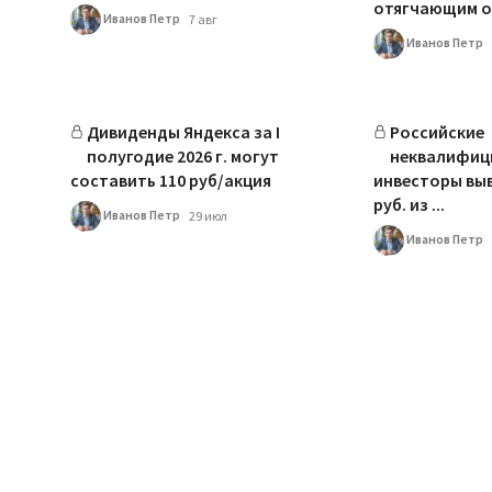
отягчающим об
Иванов Петр
7 авг
Иванов Петр
Дивиденды Яндекса за I
Российские
полугодие 2026 г. могут
неквалифиц
составить 110 руб/акция
инвесторы выв
руб. из ...
Иванов Петр
29 июл
Иванов Петр