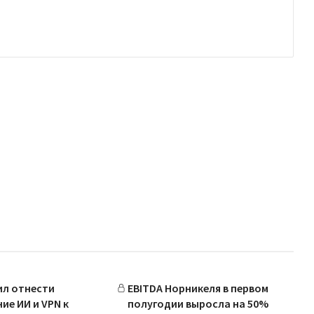
ил отнести
EBITDA Норникеля в первом
ие ИИ и VPN к
полугодии выросла на 50%