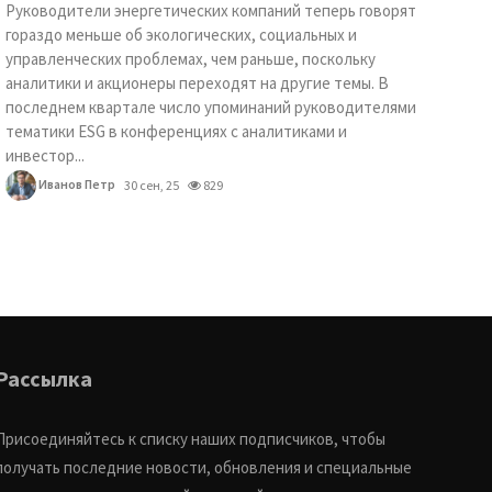
Руководители энергетических компаний теперь говорят
гораздо меньше об экологических, социальных и
управленческих проблемах, чем раньше, поскольку
аналитики и акционеры переходят на другие темы. В
последнем квартале число упоминаний руководителями
тематики ESG в конференциях с аналитиками и
инвестор...
Иванов Петр
30 сен, 25
829
Рассылка
Присоединяйтесь к списку наших подписчиков, чтобы
получать последние новости, обновления и специальные