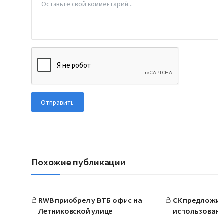
Отправить
Похожие публикации
RWB приобрел у ВТБ офис на
СК предлож
Летниковской улице
использован