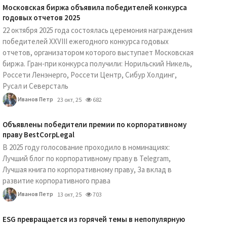
Московская биржа объявила победителей конкурса
годовых отчетов 2025
22 октября 2025 года состоялась церемония награждения
победителей XXVIII ежегодного конкурса годовых
отчетов, организатором которого выступает Московская
биржа. Гран-при конкурса получили: Норильский Никель,
Россети Ленэнерго, Россети Центр, Сибур Холдинг,
Русал и Северсталь
Иванов Петр
23 окт, 25
682
Объявлены победители премии по корпоративному
праву BestCorpLegal
В 2025 году голосование проходило в номинациях:
Лучший блог по корпоративному праву в Telegram,
Лучшая книга по корпоративному праву, За вклад в
развитие корпоративного права
Иванов Петр
13 окт, 25
703
ESG превращается из горячей темы в непопулярную