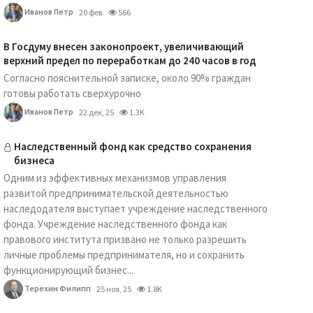
Иванов Петр
20 фев
566
В Госдуму внесен законопроект, увеличивающий
верхний предел по переработкам до 240 часов в год
Согласно пояснительной записке, около 90% граждан
готовы работать сверхурочно
Иванов Петр
22 дек, 25
1.3K
Наследственный фонд как средство сохранения
бизнеса
Одним из эффективных механизмов управления
развитой предпринимательской деятельностью
наследодателя выступает учреждение наследственного
фонда. Учреждение наследственного фонда как
правового института призвано не только разрешить
личные проблемы предпринимателя, но и сохранить
функционирующий бизнес...
Терехин Филипп
25 ноя, 25
1.8K