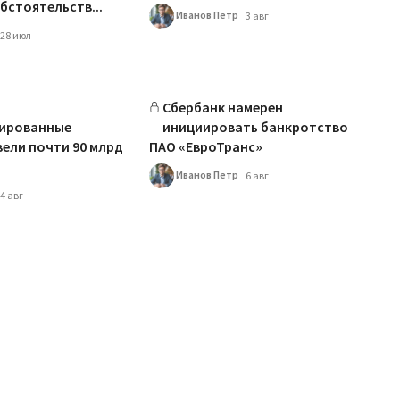
стоятельств...
Иванов Петр
3 авг
28 июл
Сбербанк намерен
ированные
инициировать банкротство
ели почти 90 млрд
ПАО «ЕвроТранс»
Иванов Петр
6 авг
4 авг