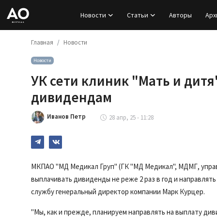
Новости
Статьи
Авторы
Арх
Главная
Новости
Вход
Новости
Регистрация
УК сети клиник "Мать и дит
Новости
дивидендам
Статьи
Иванов Петр
28 апр, 25 - 11:28
Авторы
Архив
МКПАО "МД Медикал Груп" (ГК "МД Медикал", МДМГ, упра
выплачивать дивиденды не реже 2 раз в год и направлять
База знаний
службу генеральный директор компании Марк Курцер.
Подписка
"Мы, как и прежде, планируем направлять на выплату ди