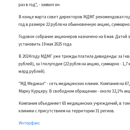
раз в год", - заявил он.
В конце марта совет директоров МДМГ
рекомендовал го
год в размере 22 рубля на обыкновенную акцию, суммарно -
Годовое собрание акционеров назначено на 6 мая. Датой
установить 19 мая 2025 года.
В 2024 году МДМГ уже трижды платила дивиденды: за I ква
рублей), за I полугодие (22 рубля на акцию, суммарно - 1,7
млрд рублей).
"МД Медикал" - сеть медицинских клиник. Компания на 
Марку Курцеру. В свободном обращении - около 32,1% акц
Компания объединяет 65 медицинских учреждений, в том 
клиники с присутствием на территории 31 региов.
Интерфакс