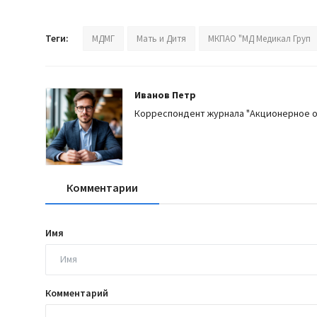
Теги:
МДМГ
Мать и Дитя
МКПАО "МД Медикал Груп
Иванов Петр
Корреспондент журнала "Акционерное 
Комментарии
Имя
Комментарий