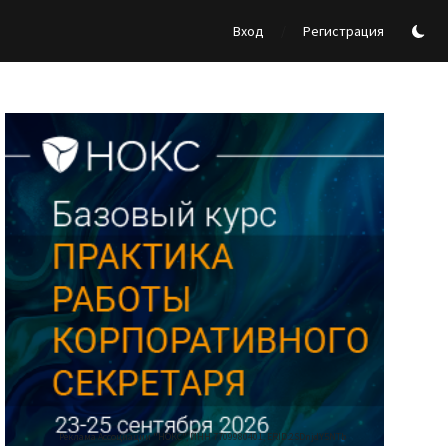
/
Вход
Регистрация
Реклама Ассоциации "НОКС", ИНН 7709980401, ERID:2SDnjdY5NTb