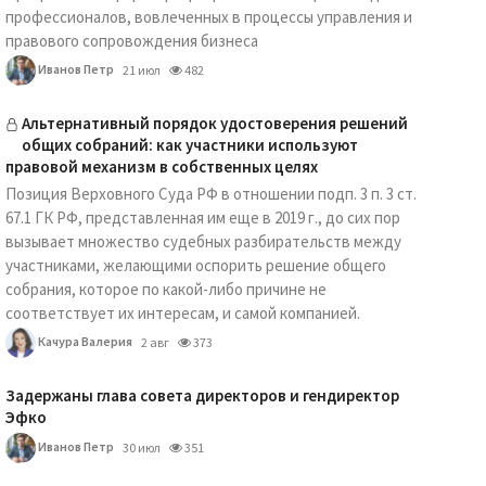
профессионалов, вовлеченных в процессы управления и
правового сопровождения бизнеса
Иванов Петр
21 июл
482
Альтернативный порядок удостоверения решений
общих собраний: как участники используют
правовой механизм в собственных целях
Позиция Верховного Суда РФ в отношении подп. 3 п. 3 ст.
67.1 ГК РФ, представленная им еще в 2019 г., до сих пор
вызывает множество судебных разбирательств между
участниками, желающими оспорить решение общего
собрания, которое по какой-либо причине не
соответствует их интересам, и самой компанией.
Качура Валерия
2 авг
373
Задержаны глава совета директоров и гендиректор
Эфко
Иванов Петр
30 июл
351