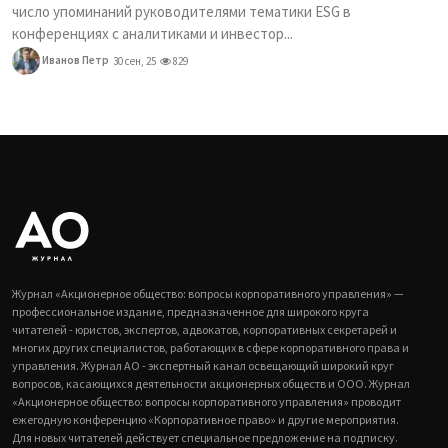
число упоминаний руководителями тематики ESG в
конференциях с аналитиками и инвестор...
Иванов Петр
30 сен, 25
829
Журнал «Акционерное общество: вопросы корпоративного управления» —
профессиональное издание, предназначенное для широкого круга
читателей - юристов, экспертов, адвокатов, корпоративных секретарей и
многих других специалистов, работающих в сфере корпоративного права и
управления. Журнал АО - экспертный канал освещающий широкий круг
вопросов, касающихся деятельности акционерных обществ и ООО. Журнал
«Акционерное общество: вопросы корпоративного управления» проводит
ежегодную конференцию «Корпоративное право» и другие мероприятия.
Для новых читателей действует специальное предложение на подписку.