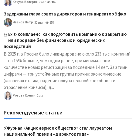
Качура Валерия
2 авг
384
Задержаны глава совета директоров и гендиректор Эфко
Иванов Петр
30 июл
358
Exit-комплаенс: как подготовить компанию к закрытию
или продаже без финансовых и юридических
последствий
В 2025 г. в России было ликвидировано около 233 тыс. компаний
— на 15% больше, чем годом ранее, при минимальном
количестве новых регистраций за последние 14 лет. За этими
цифрами — три устойчивые группы причин: экономические
(ключевая ставка, падение покупательной способности,
отраслевые кризисы), д...
Рогова Ксения
2 авг
Рекомендуемые статьи
⚡️Журнал «Акционерное общество» стал лауреатом
Национальной премии «Директор года»