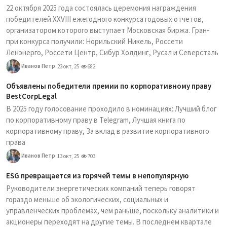
22 октября 2025 года состоялась церемония награждения
победителей XXVIII ежегодного конкурса годовых отчетов,
организатором которого выступает Московская биржа. Гран-
при конкурса получили: Норильский Никель, Россети
Ленэнерго, Россети Центр, Сибур Холдинг, Русал и Северсталь
Иванов Петр
23 окт, 25
682
Объявлены победители премии по корпоративному праву
BestCorpLegal
В 2025 году голосование проходило в номинациях: Лучший блог
по корпоративному праву в Telegram, Лучшая книга по
корпоративному праву, За вклад в развитие корпоративного
права
Иванов Петр
13 окт, 25
703
ESG превращается из горячей темы в непопулярную
Руководители энергетических компаний теперь говорят
гораздо меньше об экологических, социальных и
управленческих проблемах, чем раньше, поскольку аналитики и
акционеры переходят на другие темы. В последнем квартале