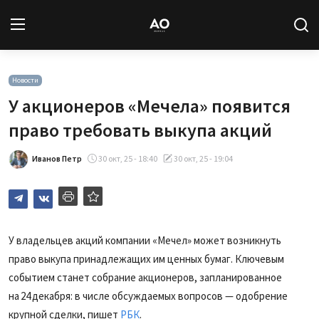
Вход
Регистрация
Новости
У акционеров «Мечела» появится
Новости
право требовать выкупа акций
Статьи
Иванов Петр
30 окт, 25 - 18:40
30 окт, 25 - 19:04
Авторы
Архив
У владельцев акций компании «Мечел» может возникнуть
право выкупа принадлежащих им ценных бумаг. Ключевым
База знаний
событием станет собрание акционеров, запланированное
Подписка
на 24 декабря: в числе обсуждаемых вопросов — одобрение
крупной сделки, пишет
РБК
.