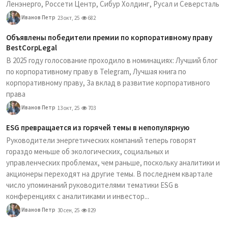
Ленэнерго, Россети Центр, Сибур Холдинг, Русал и Северсталь
Иванов Петр
23 окт, 25
682
Объявлены победители премии по корпоративному праву
BestCorpLegal
В 2025 году голосование проходило в номинациях: Лучший блог
по корпоративному праву в Telegram, Лучшая книга по
корпоративному праву, За вклад в развитие корпоративного
права
Иванов Петр
13 окт, 25
703
ESG превращается из горячей темы в непопулярную
Руководители энергетических компаний теперь говорят
гораздо меньше об экологических, социальных и
управленческих проблемах, чем раньше, поскольку аналитики и
акционеры переходят на другие темы. В последнем квартале
число упоминаний руководителями тематики ESG в
конференциях с аналитиками и инвестор...
Иванов Петр
30 сен, 25
829