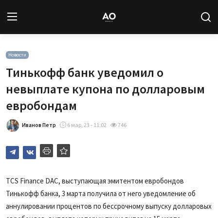
Вход
Регистрация
Новости
Тинькофф банк уведомил о
Новости
невыплате купона по долларовым
евробондам
Статьи
Иванов Петр
6 мар, 23 - 11:02
746
Авторы
Архив
База знаний
TCS Finance DAC, выступающая эмитентом евробондов
Тинькофф банка, 3 марта получила от него уведомление об
Подписка
аннулировании процентов по бессрочному выпуску долларовых