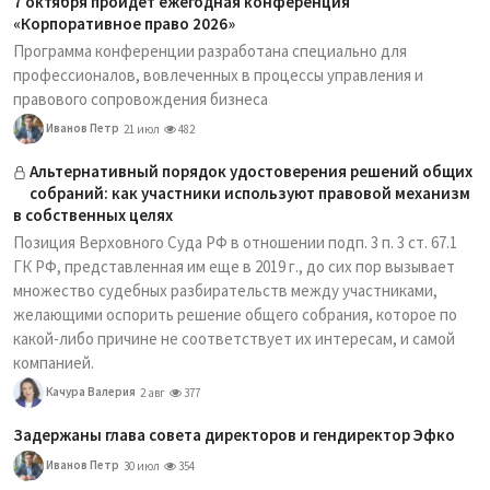
7 октября пройдет ежегодная конференция
«Корпоративное право 2026»
Программа конференции разработана специально для
профессионалов, вовлеченных в процессы управления и
правового сопровождения бизнеса
Иванов Петр
21 июл
482
Альтернативный порядок удостоверения решений общих
собраний: как участники используют правовой механизм
в собственных целях
Позиция Верховного Суда РФ в отношении подп. 3 п. 3 ст. 67.1
ГК РФ, представленная им еще в 2019 г., до сих пор вызывает
множество судебных разбирательств между участниками,
желающими оспорить решение общего собрания, которое по
какой-либо причине не соответствует их интересам, и самой
компанией.
Качура Валерия
2 авг
377
Задержаны глава совета директоров и гендиректор Эфко
Иванов Петр
30 июл
354