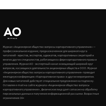
Журнал «Акционерное общество: вопросы корпоративного управления» —
профессиональное издание, предназначенное для широкого круга
читателей - юристов, экспертов, адвокатов, корпоративных секретарей и
многих других специалистов, работающих в сфере корпоративного права и
управления. Журнал АО - экспертный канал освещающий широкий круг
вопросов, касающихся деятельности акционерных обществ и ООО. Журнал
«Акционерное общество: вопросы корпоративного управления» проводит
ежегодную конференцию «Корпоративное право» и другие мероприятия.
Для новых читателей действует специальное предложение на подписку.
Оставляя e-mail на сайте журнала «Акционерное общество: вопросы
корпоративного управления», физическое лицо дает согласие на обработку
персональных данных и получение информационной рассылки. Возрастные
ограничения 16+