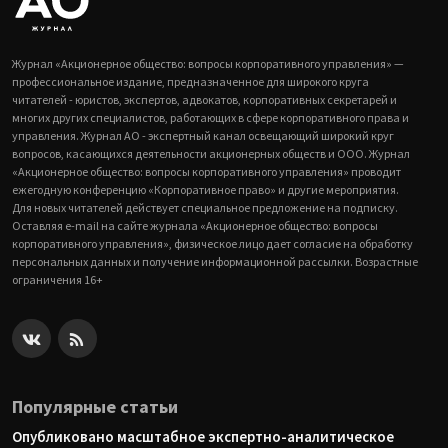
Журнал «Акционерное общество: вопросы корпоративного управления» —
профессиональное издание, предназначенное для широкого круга
читателей - юристов, экспертов, адвокатов, корпоративных секретарей и
многих других специалистов, работающих в сфере корпоративного права и
управления. Журнал АО - экспертный канал освещающий широкий круг
вопросов, касающихся деятельности акционерных обществ и ООО. Журнал
«Акционерное общество: вопросы корпоративного управления» проводит
ежегодную конференцию «Корпоративное право» и другие мероприятия.
Для новых читателей действует специальное предложение на подписку.
Оставляя e-mail на сайте журнала «Акционерное общество: вопросы
корпоративного управления», физическое лицо дает согласие на обработку
персональных данных и получение информационной рассылки. Возрастные
ограничения 16+
Популярные статьи
Опубликовано масштабное экспертно-аналитическое