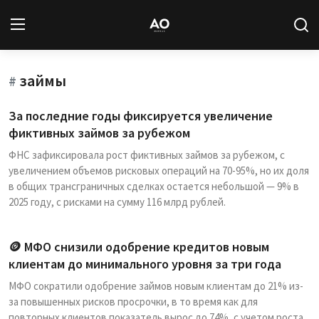
займы
Вход
Регистрация
#
За последние годы фиксируется увеличение
Новости
фиктивных займов за рубежом
ФНС зафиксировала рост фиктивных займов за рубежом, с
Статьи
увеличением объемов рисковых операций на 70-95%, но их доля
в общих трансграничных сделках остается небольшой — 9% в
Авторы
2025 году, с рисками на сумму 116 млрд рублей.
Архив
🪙 МФО снизили одобрение кредитов новым
База знаний
клиентам до минимального уровня за три года
МФО сократили одобрение займов новым клиентам до 21% из-
Подписка
за повышенных рисков просрочки, в то время как для
повторных клиентов показатель вырос до 74%, с учетом роста