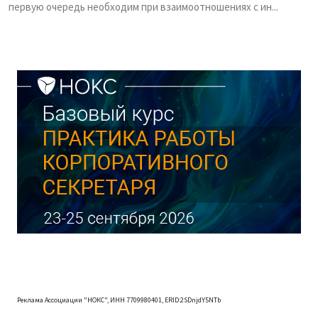
первую очередь необходим при взаимоотношениях с ин...
Реклама Ассоциации "НОКС", ИНН 7709980401, ERID:2SDnjdY5NTb