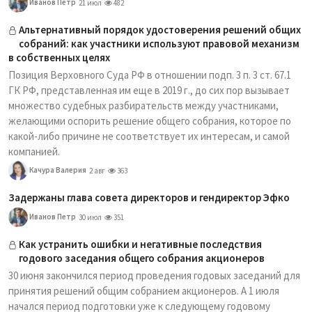
Иванов Петр
21 июл
482
Альтернативный порядок удостоверения решений общих
собраний: как участники используют правовой механизм
в собственных целях
Позиция Верховного Суда РФ в отношении подп. 3 п. 3 ст. 67.1
ГК РФ, представленная им еще в 2019 г., до сих пор вызывает
множество судебных разбирательств между участниками,
желающими оспорить решение общего собрания, которое по
какой-либо причине не соответствует их интересам, и самой
компанией.
Качура Валерия
2 авг
363
Задержаны глава совета директоров и гендиректор Эфко
Иванов Петр
30 июл
351
Как устранить ошибки и негативные последствия
годового заседания общего собрания акционеров
30 июня закончился период проведения годовых заседаний для
принятия решений общим собранием акционеров. А 1 июля
начался период подготовки уже к следующему годовому