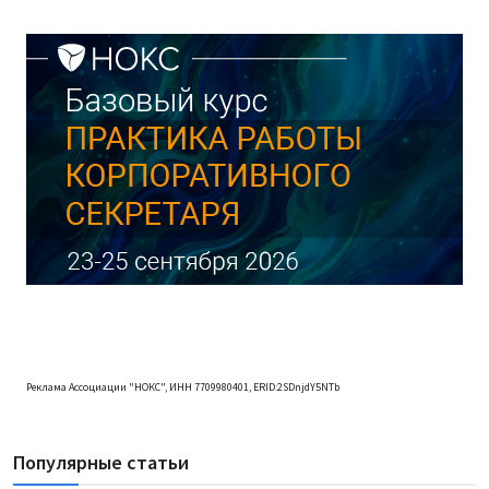
Реклама Ассоциации "НОКС", ИНН 7709980401, ERID:2SDnjdY5NTb
Популярные статьи