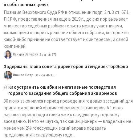
в собственных целях
Позиция Верховного Суда РФ в отношении подп. 3 п. 3 ст. 67.1
ГК РФ, представленная им еще в 2019 г., до сих пор вызывает
множество судебных разбирательств между участниками,
желающими оспорить решение общего собрания, которое по
какой-либо причине не соответствует их интересам, и самой
компанией.
Качура Валерия
2 авг
373
Задержаны глава совета директоров и гендиректор Эфко
Иванов Петр
30 июл
351
Как устранить ошибки и негативные последствия
годового заседания общего собрания акционеров
30 июня закончился период проведения годовых заседаний для
принятия решений общим собранием акционеров. А 1 июля
начался период подготовки уже к следующему годовому
заседанию. И это не шутка, так как акционеры — владельцы не
менее чем 2% голосующих акций вправе подавать
предложения к следующему годо...