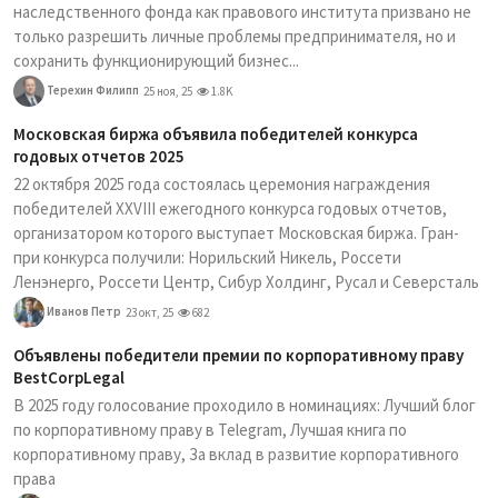
наследственного фонда как правового института призвано не
только разрешить личные проблемы предпринимателя, но и
сохранить функционирующий бизнес...
Терехин Филипп
25 ноя, 25
1.8K
Московская биржа объявила победителей конкурса
годовых отчетов 2025
22 октября 2025 года состоялась церемония награждения
победителей XXVIII ежегодного конкурса годовых отчетов,
организатором которого выступает Московская биржа. Гран-
при конкурса получили: Норильский Никель, Россети
Ленэнерго, Россети Центр, Сибур Холдинг, Русал и Северсталь
Иванов Петр
23 окт, 25
682
Объявлены победители премии по корпоративному праву
BestCorpLegal
В 2025 году голосование проходило в номинациях: Лучший блог
по корпоративному праву в Telegram, Лучшая книга по
корпоративному праву, За вклад в развитие корпоративного
права