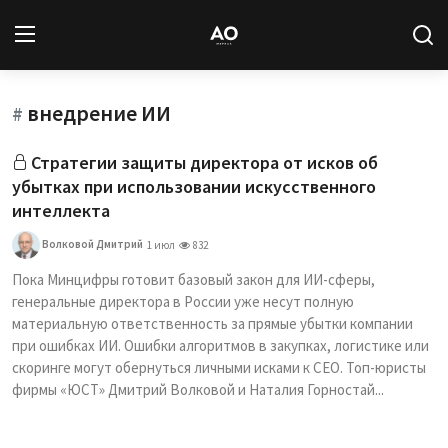
внедрение ИИ
Вход
Регистрация
#
Стратегии защиты директора от исков об
Новости
убытках при использовании искусственного
интеллекта
Статьи
Волковой Дмитрий
1 июл
832
Авторы
Пока Минцифры готовит базовый закон для ИИ-сферы,
генеральные директора в России уже несут полную
Архив
материальную ответственность за прямые убытки компании
при ошибках ИИ. Ошибки алгоритмов в закупках, логистике или
База знаний
скоринге могут обернуться личными исками к CEO. Топ-юристы
фирмы «ЮСТ» Дмитрий Волковой и Наталия Горностай...
Подписка